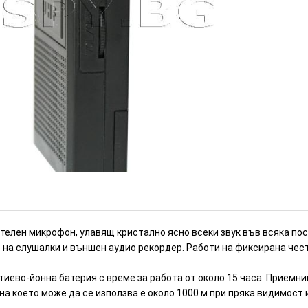
ио приемник-предавател
ИЗЧЕРПАН
телен микрофон, улавящ кристално ясно всеки звук във всяка пос
на слушалки и външен аудио рекордер. Работи на фиксирана чест
иево-йонна батерия с време за работа от около 15 часа. Приемни
а което може да се използва е около 1000 м при пряка видимост и