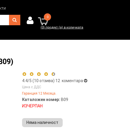
кти
0
(
0
) продукт (а) в количката
0
(
0
) продукт (а) в количката
B09)
4.4
/5 (
10
отзива)
12 коментара
Цена с ДДС
Гаранция 12 Месеца.
5 stars
50%
Каталожен номер:
B09
4 stars
40%
ИЗЧЕРПАН
3 stars
10%
2 stars
0%
Няма наличност
1 star
0%