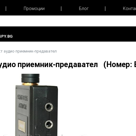
Промоции
Блог
Конта
PY.BG
т аудио приемник-предавател
удио приемник-предавател (Номер: 