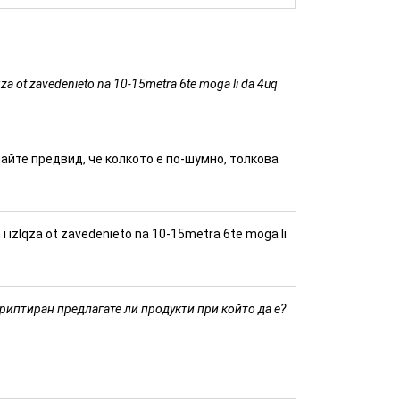
qza ot zavedenieto na 10-15metra 6te moga li da 4uq
айте предвид, че колкото е по-шумно, толкова
 i izlqza ot zavedenieto na 10-15metra 6te moga li
криптиран предлагате ли продукти при който да е?