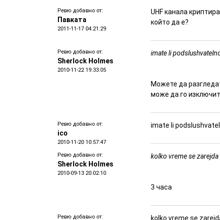
Ревю добавно от:
UHF канала криптира
Павката
който да е?
2011-11-17 04:21:29
Ревю добавно от:
imate li podslushvatelno
Sherlock Holmes
2010-11-22 19:33:05
Можете да разгледа
може да го изключит
Ревю добавно от:
imate li podslushvatel
ico
2010-11-20 10:57:47
Ревю добавно от:
kolko vreme se zarejda
Sherlock Holmes
2010-09-13 20:02:10
3 часа
Ревю добавно от:
kolko vreme se zarejd