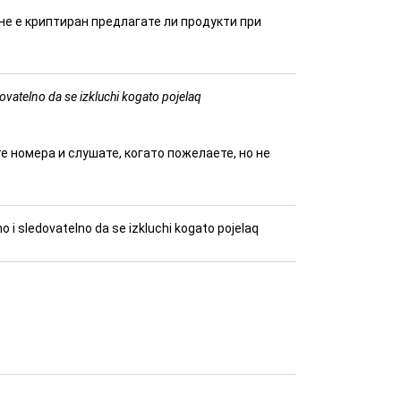
не е криптиран предлагате ли продукти при
dovatelno da se izkluchi kogato pojelaq
те номера и слушате, когато пожелаете, но не
o i sledovatelno da se izkluchi kogato pojelaq