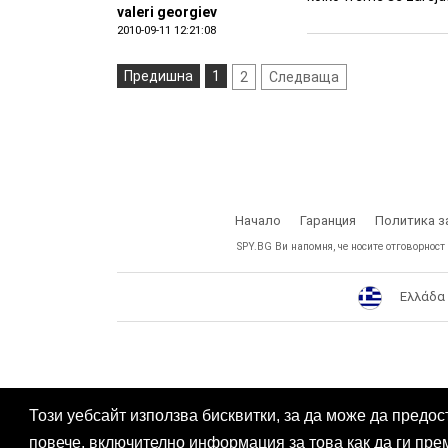
valeri georgiev
2010-09-11 12:21:08
Предишна
1
2
Следваща
Начало
Гаранция
Политика з
SPY.BG Ви напомня, че носите отговорност
Ελλάδα
Този уебсайт използва бисквитки, за да може да предос
повече, включително информация за това как да ги пре