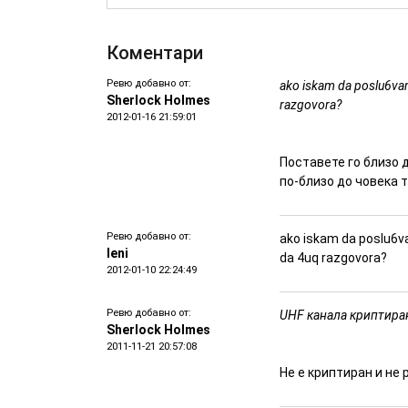
Коментари
Ревю добавно от:
ako iskam da poslu6vam 
Sherlock Holmes
razgovora?
2012-01-16 21:59:01
Поставете го близо 
по-близо до човека т
Ревю добавно от:
ako iskam da poslu6va
leni
da 4uq razgovora?
2012-01-10 22:24:49
Ревю добавно от:
UHF канала криптиран
Sherlock Holmes
2011-11-21 20:57:08
Не е криптиран и не