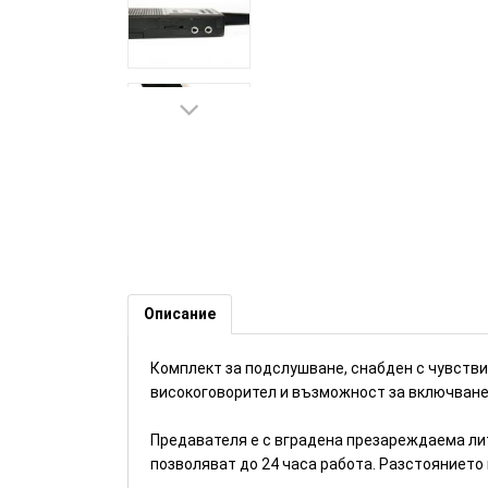
Професионален комплект ауд
(Номер: B09)
Описание
Комплект за подслушване, снабден с чувстви
високоговорител и възможност за включване 
Предавателя е с вградена презареждаема лит
позволяват до 24 часа работа. Разстоянието н