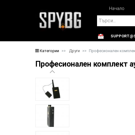
Начало
Search
SUPPORT@S
Search
Категории
Други
Професионален комплек
Професионален комплект а