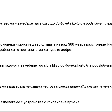
razovor v zavedenie i go sloja blizo do 4oveka koito 6te podslu6vam i izl
до човека и можете да го слушате на над 300 метра разстояние. Им
рябва да го поставите, за да чувате добре.
m razovor v zavedenie i go sloja blizo do 4oveka koito 6te podslu6vam
 ли е или всеки на същата честота може да приема? В случай че не е 
 разполагаме с устройства с криптирана връзка.