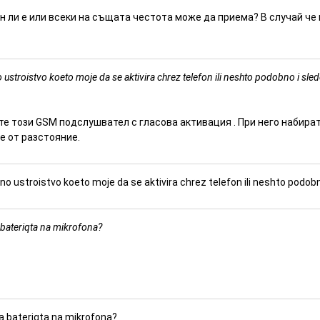
н ли е или всеки на същата честота може да приема? В случай че 
 ustroistvo koeto moje da se aktivira chrez telefon ili neshto podobno i sle
те този
GSM подслушвател с гласова активация
. При него набира
е от разстояние.
no ustroistvo koeto moje da se aktivira chrez telefon ili neshto podobn
 bateriqta na mikrofona?
a bateriqta na mikrofona?