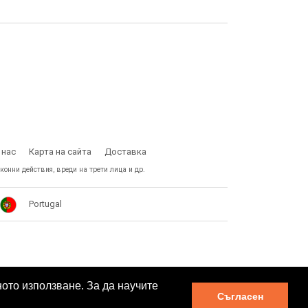
 нас
Карта на сайта
Доставка
конни действия, вреди на трети лица и др.
Portugal
ното използване. За да научите
Съгласен