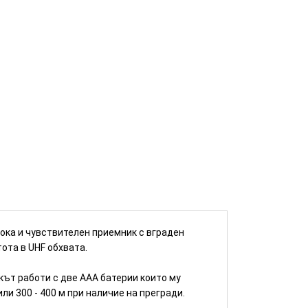
КУПИ
ока и чувствителен приемник с вграден
ота в UHF обхвата.
кът работи с две AAA батерии които му
ли 300 - 400 м при наличие на прегради.