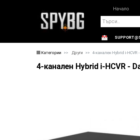
Начало
Search
SUPPORT@S
Search
Категории
Други
4-канален Hybrid i-HCVR 
4-канален Hybrid i-HCVR -