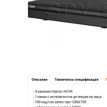
4-канален Hybrid i-HCVR - Dah
Описание
Техническа спецификация
- 4-канален Hybrid i-HCVR
- 1 канал с интелигентна детекция на лица
- 100 кад/сек запис при 1280x720