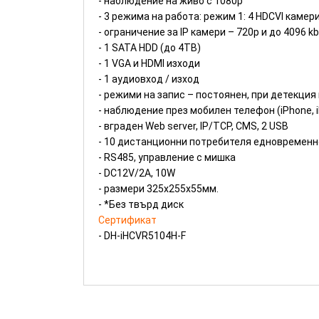
- наблюдение на живо с 1080р
- 3 режима на работа: режим 1: 4 HDCVI камери
- ограничение за IP камери – 720р и до 4096 k
- 1 SATA HDD (до 4TB)
- 1 VGA и HDMI изходи
- 1 аудиовход / изход
- режими на запис – постоянен, при детекция
- наблюдение през мобилен телефон (iPhone, i
- вграден Web server, IP/TCP, CMS, 2 USB
- 10 дистанционни потребителя едновременн
- RS485, управление с мишка
- DC12V/2A, 10W
- размери 325х255х55мм.
- *Без твърд диск
Сертификат
- DH-iHCVR5104H-F