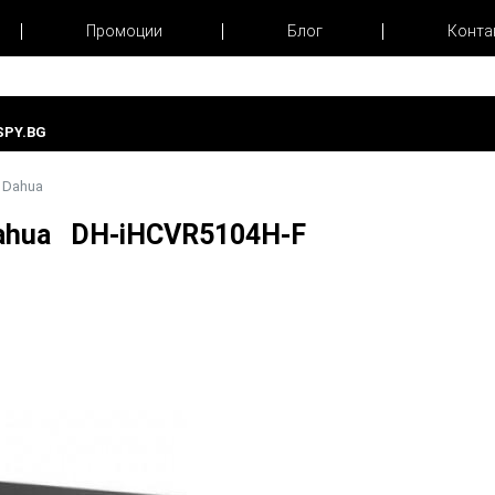
Промоции
Блог
Конта
PY.BG
- Dahua
 Dahua DH-iHCVR5104H-F