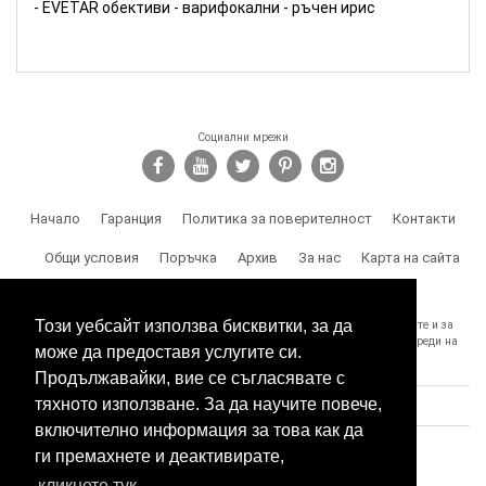
- EVETAR обективи - варифокални - ръчен ирис
Социални мрежи
Начало
Гаранция
Политика за поверителност
Контакти
Общи условия
Поръчка
Архив
За нас
Карта на сайта
Доставка
Този уебсайт използва бисквитки, за да
SPY.BG Ви напомня, че носите отговорност за използването на продуктите и за
спазване на законите, както и за злоумишлени и незаконни действия, вреди на
може да предоставя услугите си.
трети лица и др.
Продължавайки, вие се съгласявате с
тяхното използване. За да научите повече,
включително информация за това как да
ги премахнете и деактивирате,
кликнете тук