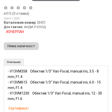
inf
/5 (
0
отзива)
Цена с ДДС
Каталожен номер:
DH31
Доставчик:
АНДИ-Л ЕООД
ИЗЧЕРПАН
Няма наличност
EVETAR обективи - варифокални,ръчен ирис (Номер: DH31)
Описание
- V13VM358 Обектив 1/3" Vari-Focal, manual iris, 3.5 - 8
mm, F1.4
- V13VM615 Обектив 1/3" Vari-Focal, manual iris, 6.0 - 15
mm, F1.4
- V13VM1230 Обектив 1/3" Vari-Focal, manual iris, 12 - 30
mm, F1.6
Сертификат