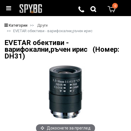
0
0
Категории
Други
EVETAR обективи - варифокални,ръчен ирис
EVETAR обективи -
варифокални,ръчен ирис (Номер:
DH31)
Докоснете за преглед