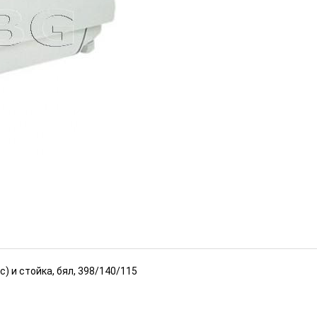
опление (Номер: DH43)
ИЗЧЕРПАН
) и стойка, бял, 398/140/115