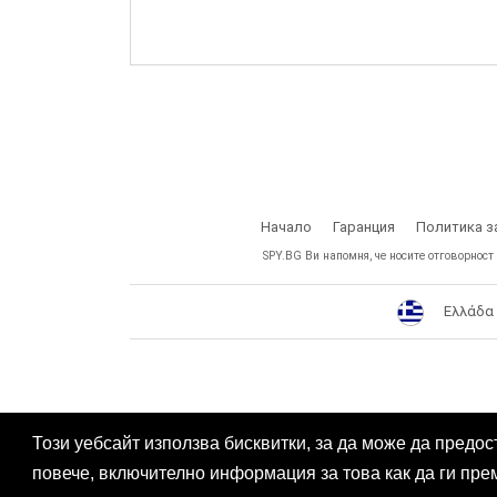
Начало
Гаранция
Политика з
SPY.BG Ви напомня, че носите отговорност
Ελλάδα
Този уебсайт използва бисквитки, за да може да предос
повече, включително информация за това как да ги пре