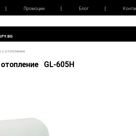
Промоции
Блог
Конта
PY.BG
 с отопление
 отопление GL-605H