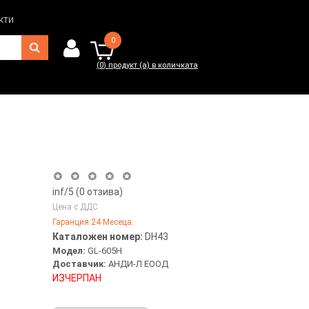
кти
0
(
0
) продукт (а) в количката
0
(
0
) продукт (а) в количката
inf
/5 (
0
отзива)
Цена с ДДС
Гаранция 24 Месеца.
Каталожен номер:
DH43
Модел:
GL-605H
Доставчик:
АНДИ-Л ЕООД
ИЗЧЕРПАН