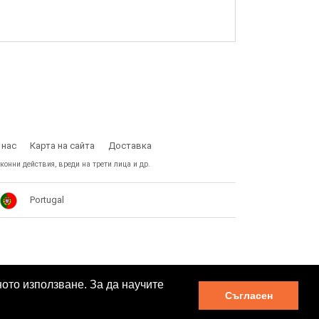
 нас
Карта на сайта
Доставка
конни действия, вреди на трети лица и др.
Portugal
ното използване. За да научите
Съгласен