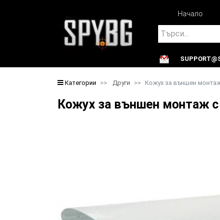
Начало
Search
SUPPORT@S
Search
Категории
Други
Кожух за външен монтаж
Кожух за външен монтаж с