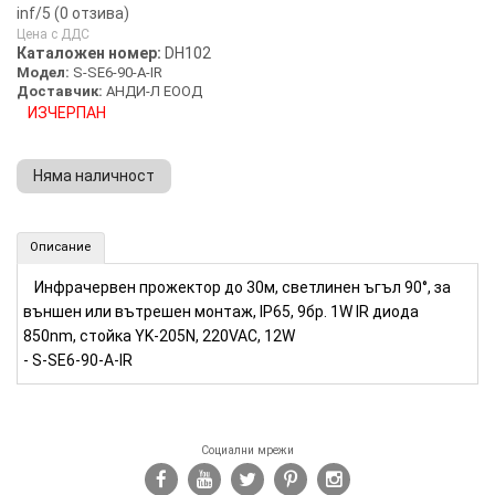
inf
/5 (
0
отзива)
Цена с ДДС
Каталожен номер:
DH102
Модел:
S-SE6-90-A-IR
Доставчик:
АНДИ-Л ЕООД
ИЗЧЕРПАН
Няма наличност
Инфрачервен прожектор до 30м (Номер: DH102)
Описание
Инфрачервен прожектор до 30м, светлинен ъгъл 90°, за
външен или вътрешен монтаж, IP65, 9бр. 1W IR диода
850nm, стойка YK-205N, 220VAC, 12W
- S-SE6-90-A-IR
Социални мрежи