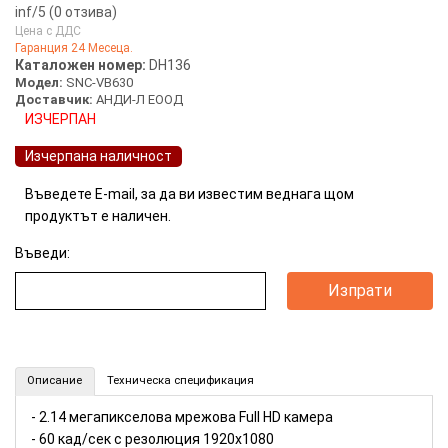
inf
/5 (
0
отзива)
Цена с ДДС
Гаранция 24 Месеца.
Каталожен номер:
DH136
Модел:
SNC-VB630
Доставчик:
АНДИ-Л ЕООД
ИЗЧЕРПАН
Изчерпана наличност
Въведете E-mail, за да ви известим веднага щом
продуктът е наличен.
Въведи:
2.14MP IP FullHD камера SONY (Номер: DH136)
Описание
Техническа спецификация
- 2.14 мегапикселова мрежова Full HD камера
- 60 кад/сек с резолюция 1920x1080