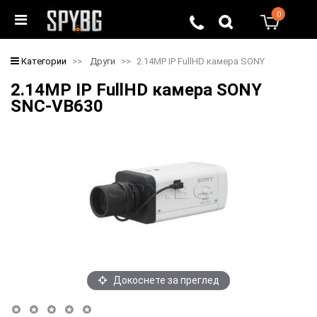
0
0
Категории
Други
2.14MP IP FullHD камера SONY
2.14MP IP FullHD камера SONY
SNC-VB630
Докоснете за преглед