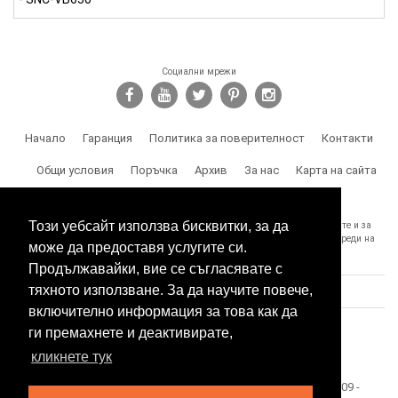
Социални мрежи
Начало
Гаранция
Политика за поверителност
Контакти
Общи условия
Поръчка
Архив
За нас
Карта на сайта
Доставка
Този уебсайт използва бисквитки, за да
SPY.BG Ви напомня, че носите отговорност за използването на продуктите и за
спазване на законите, както и за злоумишлени и незаконни действия, вреди на
може да предоставя услугите си.
трети лица и др.
Продължавайки, вие се съгласявате с
тяхното използване. За да научите повече,
включително информация за това как да
ги премахнете и деактивирате,
кликнете тук
Този сайт е собственост на БЕСТТЕХ ООД Copyright 2009 -