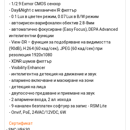
- 1/2.9 Exmor CMOS сензор
- Day&Night с механичен IR филтър
- 0.1 Lux в цветен режим, 0.07 Lux в B/W режим
- автоирисен варифокален обектив 2.8-8мм
- автоматично фокусиране (Easy Focus), DEPA Advanced
интелигентни функции
- View-DR – функция за подобряване на видимостта
(90dB), H.264 (60 кад/сек), JPEG (60 кад/сек) при
резолюция 1920x1080
- XDNR шумов филтър
- Visibility Enhancer
- интелигентна детекция на движение и звук
- алармено включване и маскиране на зони
- детекция на лица
- двупосочно предаване и приемане на звук
- 2 алармени входа, 2 ал. изхода
- 9-канален безплатен софтуер за запис - RSM Lite
- Onvif, PoE, 24VAC/12VDC, 6W.
Сертификат
- SNC-VB630