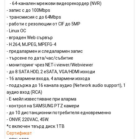
- 64-канален мрежови видeoрекордер (NVR)
- запис с до 100Mbps
- трансмисия с до 64Mbps
- работи с резолюции от CIF до 5MP
- Linux ОС
- вграден Web сървър
- H.264, MJPEG, MPEFG-4
- предалармен и следалармен запис
- търсене по дата/час/събитие
- мониторинг чрез NET-i viewer/Webviewer
- до 8 SATA HDD, 2 eSATA, VGA/HDMI изходи
- 16 алармени входа, 4 алармени изхода
- поддържа до 16 канала аудио (Network audio support), 1
аудио вход (RCA)
- Е-мейл известяване при аларма
- контрол на SAMSUNG PTZ камери
- до 10 дистанционни потребителя едновременно
- ONVIF, 220VАC, 45W.
*с включен твърд диск 1TB
Сертификат