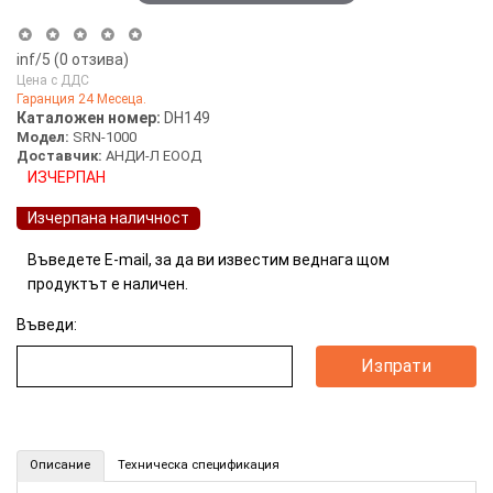
inf
/5 (
0
отзива)
Цена с ДДС
Гаранция 24 Месеца.
Каталожен номер:
DH149
Модел:
SRN-1000
Доставчик:
АНДИ-Л ЕООД
ИЗЧЕРПАН
Изчерпана наличност
Въведете E-mail, за да ви известим веднага щом
продуктът е наличен.
Въведи:
64-канален мрежови видeoрекордер (NVR) SAMSUNG (Номер: DH149)
Описание
Техническа спецификация