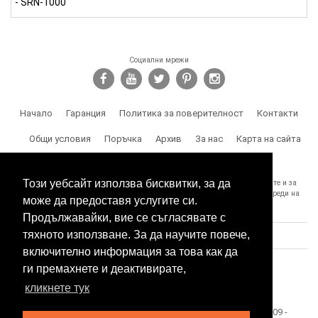
- SRN-1000
Социални мрежи
Начало
Гаранция
Политика за поверителност
Контакти
Общи условия
Поръчка
Архив
За нас
Карта на сайта
Доставка
Този уебсайт използва бисквитки, за да
SPY.BG Ви напомня, че носите отговорност за използването на продуктите и за
спазване на законите, както и за злоумишлени и незаконни действия, вреди на
може да предоставя услугите си.
трети лица и др.
Продължавайки, вие се съгласявате с
тяхното използване. За да научите повече,
включително информация за това как да
ги премахнете и деактивирате,
кликнете тук
Този сайт е собственост на БЕСТТЕХ ООД Copyright 2009 -