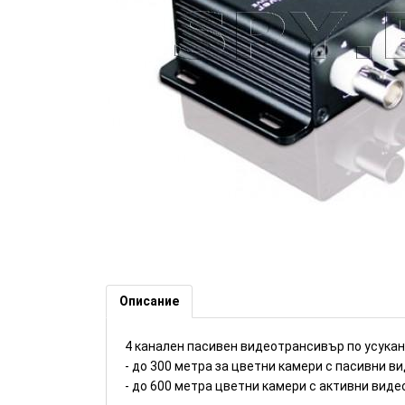
4 канален пасивен видеотран
(Номер: DH174)
Описание
4 канален пасивен видеотрансивър по усукан
- до 300 метра за цветни камери с пасивни 
- до 600 метра цветни камери с активни вид