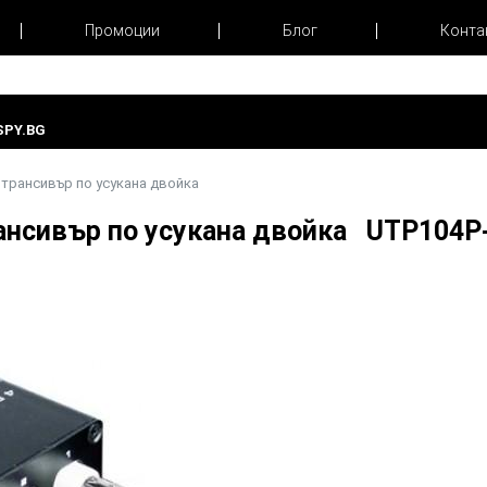
Промоции
Блог
Конта
PY.BG
отрансивър по усукана двойка
ансивър по усукана двойка UTP104P-