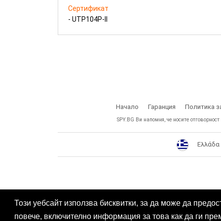
Сертификат
- UTP104P-II
Начало
Гаранция
Политика з
SPY.BG Ви напомня, че носите отговорност
Ελλάδα
Този уебсайт използва бисквитки, за да може да предос
повече, включително информация за това как да ги пре