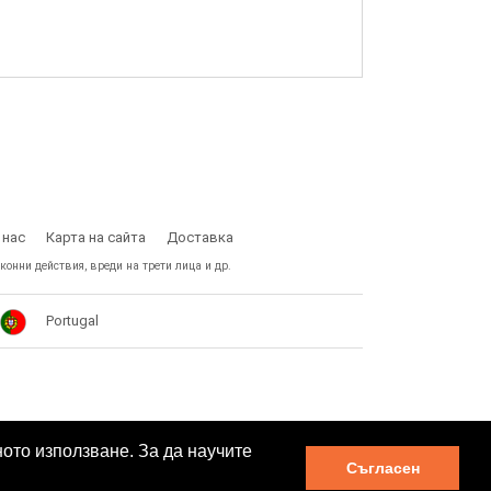
 нас
Карта на сайта
Доставка
конни действия, вреди на трети лица и др.
Portugal
ното използване. За да научите
Съгласен