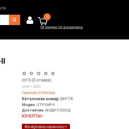
кти
0
(
0
) продукт (а) в количката
0
(
0
) продукт (а) в количката
II
inf
/5 (
0
отзива)
Цена с ДДС
Гаранция 24 Месеца.
Каталожен номер:
DH174
Модел:
UTP104P-II
Доставчик:
АНДИ-Л ЕООД
ИЗЧЕРПАН
Изчерпана наличност