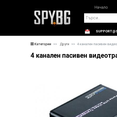
Начало
Search
SUPPORT@S
Search
Категории
Други
4 канален пасивен виде
4 канален пасивен видеотр