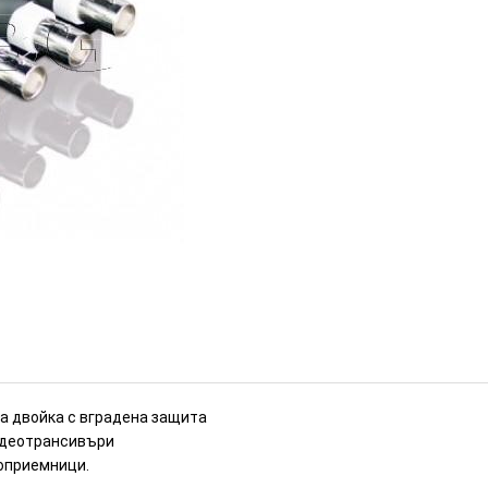
сивър по усукана двойка
ИЗЧЕРПАН
а двойка с вградена защита
видеотрансивъри
еоприемници.