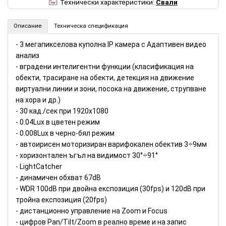
Технически характеристики:
Свали
Описание
Техническа спецификация
- 3 мегапикселова куполна IP камера с Адаптивен видео
анализ
- вградени интелигентни функции (класификация на
обекти, трасиране на обекти, детекция на движение
виртуални линии и зони, посока на движение, струпване
на хора и др.)
- 30 кад./сек при 1920х1080
- 0.04Lux в цветен режим
- 0.008Lux в черно-бял режим
- автоирисен моторизиран варифокален обектив 3÷9мм
- хоризонтален ъгъл на видимост 30°÷91°
- LightCatcher
- динамичен обхват 67dB
- WDR 100dB при двойна експозиция (30fps) и 120dB при
тройна експозиция (20fps)
- дистанционно управление на Zoom и Focus
- цифров Pan/Tilt/Zoom в реално време и на запис