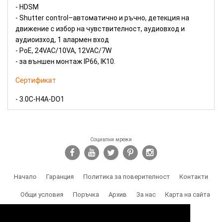
- HDSM
- Shutter control–автоматично и ръчно, детекция на
движение с избор на чувствителност, аудиовход и
аудиоизход, 1 алармен вход
- PoE, 24VAC/10VA, 12VAC/7W
- за външен монтаж IP66, IK10.
Сертификат
- 3.0C-H4A-DO1
Социални мрежи
Начало
Гаранция
Политика за поверителност
Контакти
Общи условия
Поръчка
Архив
За нас
Карта на сайта
Доставка