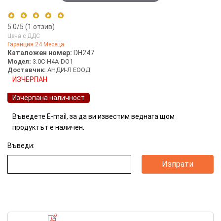
5.0
/5 (
1
отзив)
Цена с ДДС
Гаранция 24 Месеца.
5 stars
100%
Каталожен номер:
DH247
Модел:
3.0C-H4A-DO1
4 stars
0%
Доставчик:
АНДИ-Л ЕООД
3 stars
0%
ИЗЧЕРПАН
2 stars
0%
Изчерпана наличност
1 star
0%
Въведете E-mail, за да ви известим веднага щом
продуктът е наличен.
Въведи:
3MP куполна IP камера с Адаптивен видео анализ AVIGILON (Номер: DH247)