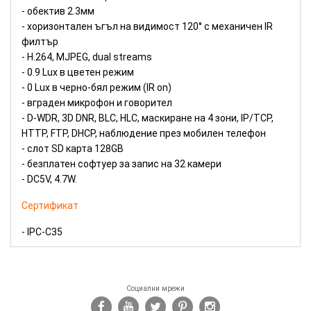
- обектив 2.3мм
- хоризонтален ъгъл на видимост 120° c механичен IR
филтър
- H.264, MJPEG, dual streams
- 0.9 Lux в цветен режим
- 0 Lux в черно-бял режим (IR on)
- вграден микрофон и говорител
- D-WDR, 3D DNR, BLC, HLC, маскиране на 4 зони, IP/TCP,
HTTP, FTP, DHCP, наблюдение през мобилен телефон
- слот SD карта 128GB
- безплатен софтуер за запис на 32 камери
- DC5V, 4.7W.
Сертификат
- IPC-C35
Социални мрежи