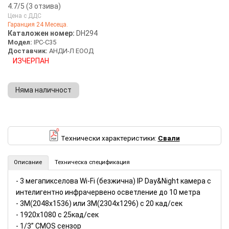
4.7
/5 (
3
отзива)
Цена с ДДС
Гаранция 24 Месеца.
5 stars
67%
Каталожен номер:
DH294
Модел:
IPC-C35
4 stars
33%
Доставчик:
АНДИ-Л ЕООД
3 stars
0%
ИЗЧЕРПАН
2 stars
0%
1 star
0%
Няма наличност
3MP Wi-Fi (безжична) IP камера Dahua (Номер: DH294)
Технически характеристики:
Свали
Описание
Техническа спецификация
- 3 мегапикселова Wi-Fi (безжична) IP Day&Night камера с
интелигентно инфрачервено осветление до 10 метра
- 3M(2048x1536) или 3М(2304x1296) с 20 кад/сек
- 1920x1080 с 25кад/сек
- 1/3” CMOS сензор