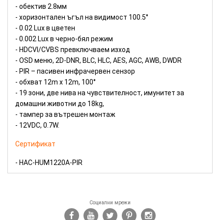
- обектив 2.8мм
- хоризонтален ъгъл на видимост 100.5°
- 0.02 Lux в цветен
- 0.002 Lux в черно-бял режим
- HDCVI/CVBS превключваем изход
- OSD меню, 2D-DNR, BLC, HLC, AES, AGC, AWB, DWDR
- PIR – пасивен инфрачервен сензор
- обхват 12m х 12m, 100°
- 19 зони, две нива на чувствителност, имунитет за
домашни животни до 18kg,
- тампер за вътрешен монтаж
- 12VDC, 0.7W.
Сертификат
- HAC-HUM1220A-PIR
Социални мрежи