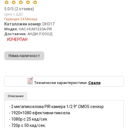
5.0
/5 (
2
отзива)
Цена с ДДС
Гаранция 24 Месеца.
5 stars
100%
Каталожен номер:
DH317
Модел:
HAC-HUM1220A-PIR
4 stars
0%
Доставчик:
АНДИ-Л ЕООД
3 stars
0%
ИЗЧЕРПАН
2 stars
0%
1 star
0%
Няма наличност
2MP PIR камера 1/2.9” CMOS сензор Dahua (Номер: DH317)
Технически характеристики:
Свали
Описание
- 2 мегапикселова PIR камера 1/2.9” CMOS сензор
- 1920×1080 ефективни пиксела
- 1080p с 25 кад/сек
- 720p с 50 кад/сек.