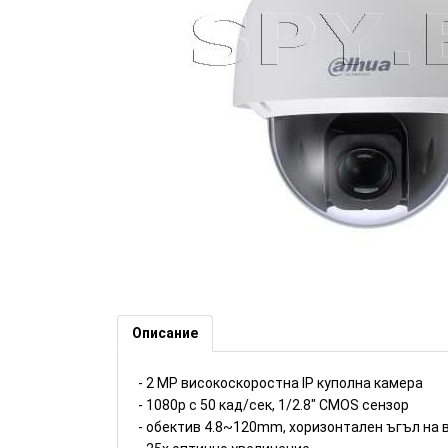
2MP високоскоростна IP каме
Dahua (Номер: DH324)
Описание
- 2 MP високоскоростна IP куполна камера
- 1080p с 50 кад/сек, 1/2.8" CMOS сензор
- обектив 4.8~120mm, хоризонтален ъгъл на 