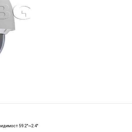
ра 25х оптично увеличение
ИЗЧЕРПАН
видимост 59.2°~2.4°