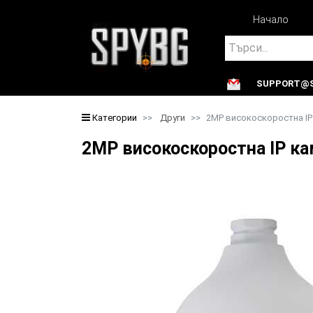
Начало
Search
SUPPORT@S
Search
Категории
Други
2MP високоскоростна IP
2MP високоскоростна IP к