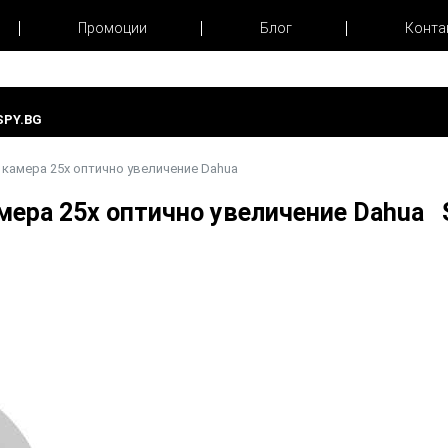
Промоции
Блог
Конта
PY.BG
 камера 25х оптично увеличение Dahua
амера 25х оптично увеличение Dahua