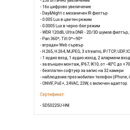
- 25х оптично увеличение
- 16x цифрово увеличение
- Day&Night с механичен IR филтър
- 0.005 Lux в цветен режим
- 0.0005 Lux в черно-бял режим
- WDR 120dB, Ultra DNR - 2D/3D шумов филтър, 
- Pan 360º, Tilt 0º~90º
- вграден Web сървър
- H.265, H.264, MJPEG, 3 streams, IP/TCP, UDP, 
- 1 аудио вход, 1 аудио изход, 2 aлармени вхо
- за външен монтаж, IP67, IK10, от -40°С до +
- безплатен софтуер за запис на 32 камери
- наблюдение през мобилен телефон (iPhone, i
- ONVIF, PoE+, 24VAC, 23W, с включен адаптор.
Сертификат
- SD50225U-HNI