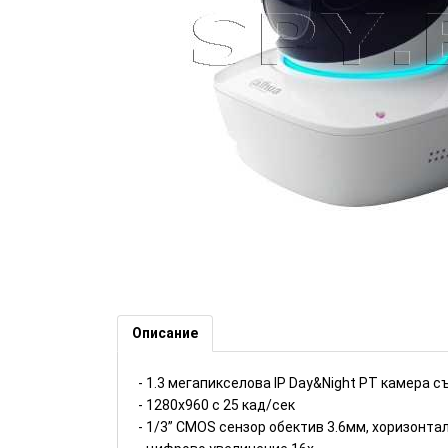
1.3MP IP Day-Night PT камера 
Dahua (Номер: DH336)
Описание
- 1.3 мегапикселова IP Day&Night PT камера 
- 1280x960 с 25 кад/сек
- 1/3” CMOS сензор обектив 3.6мм, хоризонта