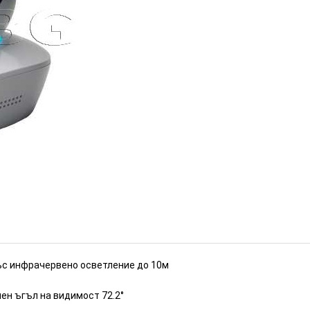
със IR осветление до 10м
ИЗЧЕРПАН
със инфрачервено осветление до 10м
лен ъгъл на видимост 72.2°