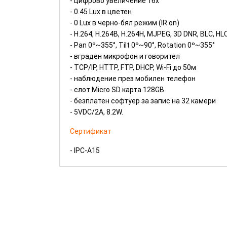
- цифрово увеличение 16х
- 0.45 Lux в цветен
- 0 Lux в черно-бял режим (IR on)
- H.264, H.264B, H.264H, MJPEG, 3D DNR, BLC, H
- Pan 0º~355°, Tilt 0º~90°, Rotation 0º~355°
- вграден микрофон и говорител
- TCP/IP, HTTP, FTP, DHCP, Wi-Fi до 50м
- наблюдение през мобилен телефон
- слот Micro SD карта 128GB
- безплатен софтуер за запис на 32 камери
- 5VDC/2А, 8.2W.
Сертификат
- IPC-A15