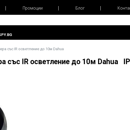
Промоции
Блог
Конта
PY.BG
мера със IR осветление до 10м Dahua
ра със IR осветление до 10м Dahua I