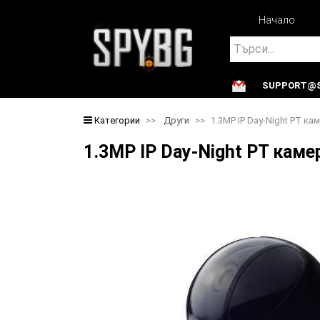
Начало
Search
SUPPORT@S
Search
Категории
Други
1.3MP IP Day-Night PT ка
1.3MP IP Day-Night PT каме