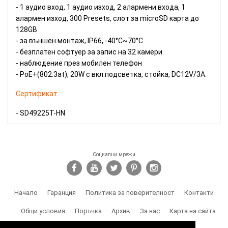
- 1 аудио вход, 1 аудио изход, 2 aлармени входа, 1
алармен изход, 300 Presets, слот за microSD карта до
128GB
- за външен монтаж, IP66, -40°C~70°C
- безплатен софтуер за запис на 32 камери
- наблюдение през мобилен телефон
- PoE+(802.3at), 20W с вкл.подсветка, стойка, DC12V/3A.
Сертификат
- SD49225Т-HN
Социални мрежи
Начало
Гаранция
Политика за поверителност
Контакти
Общи условия
Поръчка
Архив
За нас
Карта на сайта