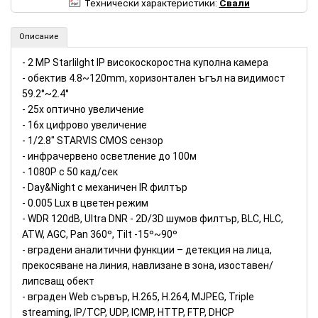
Технически характеристики:
Свали
Описание
- 2 MP Starlilght IP високоскоростна куполна камера
- обектив 4.8~120mm, хоризонтален ъгъл на видимост
59.2°~2.4°
- 25х оптично увеличение
- 16x цифрово увеличение
- 1/2.8" STARVIS CMOS сензор
- инфрачервено осветление до 100м
- 1080P с 50 кад/сек
- Day&Night с механичен IR филтър
- 0.005 Lux в цветен режим
- WDR 120dB, Ultra DNR - 2D/3D шумов филтър, BLC, HLC,
ATW, AGC, Pan 360º, Tilt -15º~90º
- вградени аналитични функции – детекция на лица,
прекосяване на линия, навлизане в зона, изоставен/
липсващ обект
- вграден Web сървър, H.265, H.264, MJPEG, Triple
streaming, IP/TCP, UDP, ICMP, HTTP, FTP, DHCP