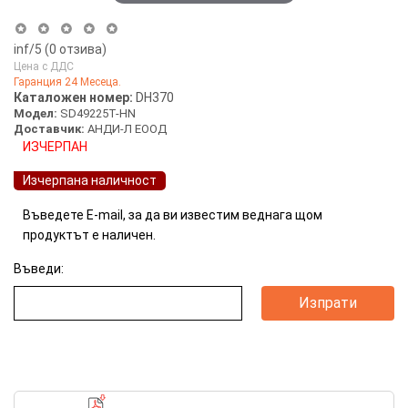
inf
/5 (
0
отзива)
Цена с ДДС
Гаранция 24 Месеца.
Каталожен номер:
DH370
Модел:
SD49225Т-HN
Доставчик:
АНДИ-Л ЕООД
ИЗЧЕРПАН
Изчерпана наличност
Въведете E-mail, за да ви известим веднага щом
продуктът е наличен.
Въведи:
2MP Starlilght IP високоскоростна куполна камера Dahua (Номер: DH370)