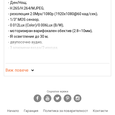
- Ден/Нощ;
- H.265/H.264/MJPEG;
- резолюция 2.0Mpx/1080p (1920x1080@60 кад/сек);
- 1/3'' MOS сензор;
- 0.012Lux (Color)/0.006Lux (B/W);
- моторизиран варифокален обектив (2.8~10мм);
- IR осветление до 30 м;
- двупосочно аудио;
- 3 алармени входа/2 изхода;
- Day/Night функция с механичен IR филтър;
- Auto Back Focus (ABF) за дистанционно фокусиране;
- широк динамичен обхват (Super Dynamic 144dB WDR);
Виж повече
- Adaptive Black Stretch (ABS);
- Video motion detection;
- ROI зони на кодиране;
- Fog compensation;
Социални мрежи
- HLC;
- слот за SDXC карта (до 128GB);
- аналогов изход;
- вандалоустойчива (IK10);
Начало
Гаранция
Политика за поверителност
Контакти