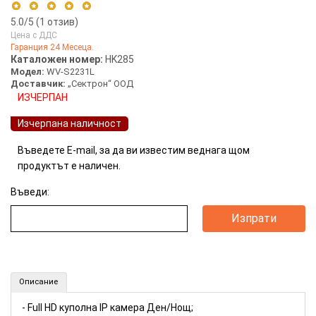
5.0
/5 (
1
отзив)
Цена с ДДС
Гаранция 24 Месеца.
5 stars
100%
Каталожен номер:
HK285
Модел:
WV-S2231L
4 stars
0%
Доставчик:
„Сектрон“ ООД
3 stars
0%
ИЗЧЕРПАН
2 stars
0%
Изчерпана наличност
1 star
0%
Въведете E-mail, за да ви известим веднага щом
продуктът е наличен.
Въведи:
Full HD куполна IP камера Ден/Нощ 2MP Panasonic (Номер: HK285)
Описание
- Full HD куполна IP камера Ден/Нощ;