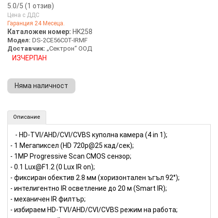
5.0
/5 (
1
отзив)
Цена с ДДС
Гаранция 24 Месеца.
5 stars
100%
Каталожен номер:
HK258
Модел:
DS-2CE56C0T-IRMF
4 stars
0%
Доставчик:
„Сектрон“ ООД
3 stars
0%
ИЗЧЕРПАН
2 stars
0%
1 star
0%
Няма наличност
Куполна камера 4в1 1MP, 92° HIKVISION (Номер: HK258)
Описание
- HD-TVI/AHD/CVI/CVBS куполна камера (4 in 1);
- 1 Мегапиксел (HD 720p@25 кад/сек);
- 1MP Progressive Scan CMOS сензор;
- 0.1 Lux@F1.2 (0 Lux IR on);
- фиксиран обектив 2.8 мм (хоризонтален ъгъл 92°);
- интелигентно IR осветление до 20 м (Smart IR);
- механичен IR филтър;
- избираем HD-TVI/AHD/CVI/CVBS режим на работа;