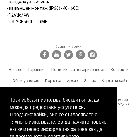
- вандалоустойчива;
- за външен монтаж (IP66) -40~60C;
- 12Vdc/4W
- DS-2CE56C0T-IRMF
Социални мрежи
Начало
Гаранция
Политика за поверителност
Контакти
Общи условия
Поръчка
Архив
За нас
Карта на сайта
Доставка
Този уебсайт използва бисквитки, за да
SPY.BG Ви напомня, че носите отговорност за използването на продуктите и за
спазване на законите, както и за злоумишлени и незаконни действия, вреди на
може да предоставя услугите си.
трети лица и др.
Продължавайки, вие се съгласявате с
тяхното използване. За да научите повече,
включително информация за това как да
ги премахнете и деактивирате,