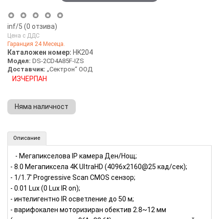
inf
/5 (
0
отзива)
Цена с ДДС
Гаранция 24 Месеца.
Каталожен номер:
HK204
Модел:
DS-2CD4A85F-IZS
Доставчик:
„Сектрон“ ООД
ИЗЧЕРПАН
Няма наличност
8MP IP камера разпознаване на рег. номера HIKVISION (Номер: HK204)
Описание
- Мегапикселова IP камера Ден/Нощ;
- 8.0 Мегапиксела 4K UltraHD (4096x2160@25 кад/сек);
- 1/1.7' Progressive Scan CMOS сензор;
- 0.01 Lux (0 Lux IR on);
- интелигентно IR осветление до 50 м;
- варифокален моторизиран обектив 2.8~12 мм