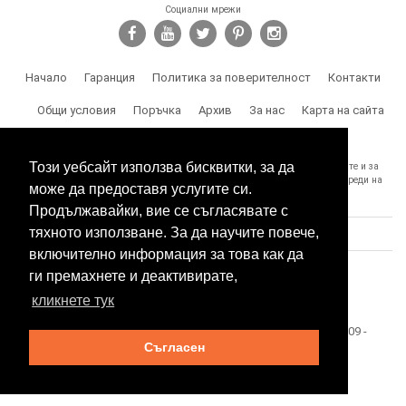
Социални мрежи
Начало
Гаранция
Политика за поверителност
Контакти
Общи условия
Поръчка
Архив
За нас
Карта на сайта
Доставка
Този уебсайт използва бисквитки, за да
SPY.BG Ви напомня, че носите отговорност за използването на продуктите и за
спазване на законите, както и за злоумишлени и незаконни действия, вреди на
може да предоставя услугите си.
трети лица и др.
Продължавайки, вие се съгласявате с
тяхното използване. За да научите повече,
включително информация за това как да
ги премахнете и деактивирате,
кликнете тук
Този сайт е собственост на БЕСТТЕХ ООД Copyright 2009 -
Съгласен
2026 Spy.bg
SEO оптимизация и поддръжка от
Eurocoders