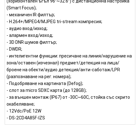
(хоризонтален ъгъл 96°~32.6°) с дистанционна настройка
(Smart Focus);
- механичен IR филтър;
- H.264+/MPEG4/MJPEG tri-stream компресия;
- аудио вход/изход;
- алармен вход/изход;
- 3D DNR шумов филтър;
- DWDR;
- интелигентни функции: пресичане на линия/нарушение на
зона/оставен (изчезнал) предмет/детекция на лица/
броене на обекти/аудио детекция/анти-саботаж/LPR
(разпознаване на рег. номера);
- Подобряване на картината (Defog);
- слот за micro SDXC карта (до 128GB);
- за външен монтаж (IP67) от -30C~60C, стойка със скрито
окабеляване;
- 12Vdc/PoE 12W
- DS-2CD4A85F-IZS