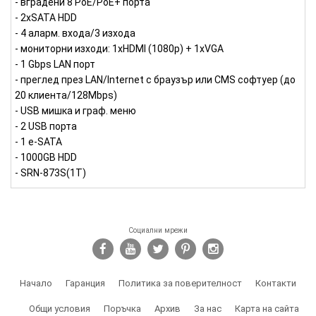
- вградени 8 PoE/PoE+ порта
- 2хSATA HDD
- 4 аларм. входа/3 изхода
- мониторни изходи: 1xHDMI (1080p) + 1xVGA
- 1 Gbps LAN порт
- преглед през LAN/Internet с браузър или CMS софтуер (до
20 клиента/128Mbps)
- USB мишка и граф. меню
- 2 USB порта
- 1 е-SATA
- 1000GB HDD
- SRN-873S(1T)
Социални мрежи
Начало
Гаранция
Политика за поверителност
Контакти
Общи условия
Поръчка
Архив
За нас
Карта на сайта