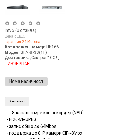
inf
/5 (
0
отзива)
Цена с ДДС
Гаранция 24 Месеца.
Каталожен номер:
HK166
Модел:
SRN-873S(1T)
Доставчик:
„Сектрон“ ООД
ИЗЧЕРПАН
Няма наличност
8-канален мрежов рекордер (NVR) Samsung (Номер: HK166)
Описание
- 8-канален мрежов рекордер (NVR)
- H.264/MJPEG
- запис общо до 64Mbps
- поддържа до 8 IP камери CIF~8Mpx