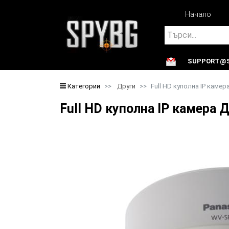
Начало
Search
SUPPORT@S
Search
Категории
Други
Full HD куполна IP каме
Full HD куполна IP камера