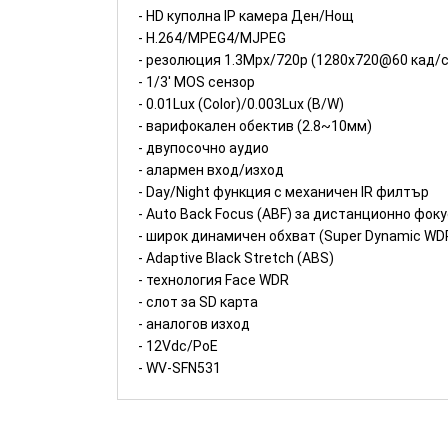
- HD куполна IP камера Ден/Нощ
- H.264/MPEG4/MJPEG
- резолюция 1.3Mpx/720p (1280x720@60 кад/с
- 1/3' MOS сензор
- 0.01Lux (Color)/0.003Lux (B/W)
- варифокален обектив (2.8~10мм)
- двупосочно аудио
- алармен вход/изход
- Day/Night функция с механичен IR филтър
- Auto Back Focus (ABF) за дистанционно фок
- широк динамичен обхват (Super Dynamic WD
- Adaptive Black Stretch (ABS)
- технология Face WDR
- слот за SD карта
- аналогов изход
- 12Vdc/PoE
- WV-SFN531