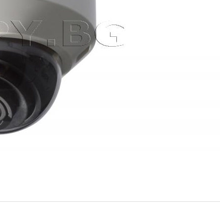
н/Нощ Panasonic (Номер:
ИЗЧЕРПАН