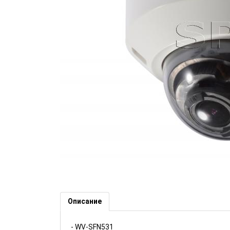
Full HD куполна IP камера Де
HK134)
Описание
- WV-SFN531