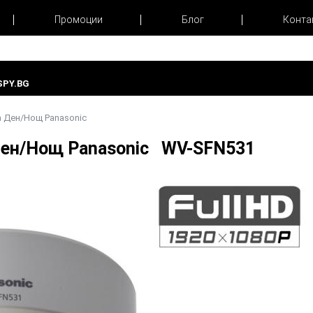
Промоции
Блог
Конта
PY.BG
ра Ден/Нощ Panasonic
 Ден/Нощ Panasonic WV-SFN531