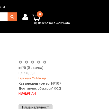
кти
0
(
0
) продукт (а) в количката
0
(
0
) продукт (а) в количката
inf
/5 (
0
отзива)
Цена с ДДС
Гаранция 24 Месеца.
Каталожен номер:
HK107
Доставчик:
„Сектрон“ ООД
ИЗЧЕРПАН
Няма наличност