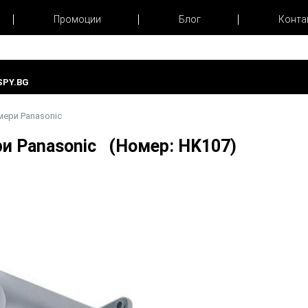
Промоции
Блог
Конта
PY.BG
мери Panasonic
ри Panasonic (Номер: HK107)