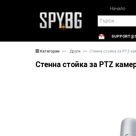
Начало
Search
SUPPORT@S
Search
Категории
Други
Стенна стойка за PTZ ка
Стенна стойка за PTZ каме