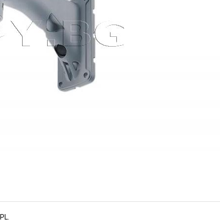
 Panasonic (Номер: HK107)
ИЗЧЕРПАН
PL.