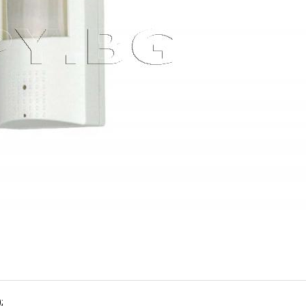
2MP (Номер: HK51)
ИЗЧЕРПАН
;