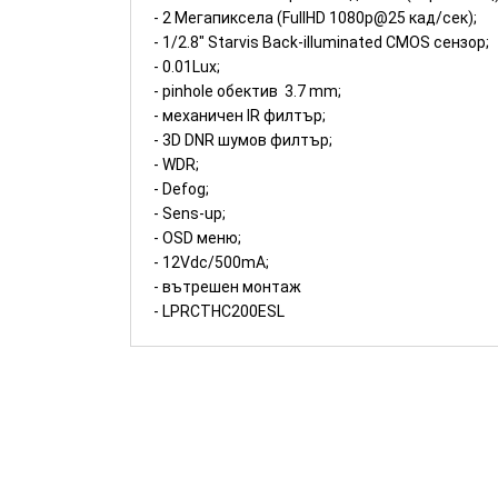
- 2 Мегапиксела (FullHD 1080p@25 кад/сек);
- 1/2.8" Starvis Back-illuminated CMOS сензор;
- 0.01Lux;
- pinhole обектив 3.7 mm;
- механичен IR филтър;
- 3D DNR шумов филтър;
- WDR;
- Defog;
- Sens-up;
- OSD меню;
- 12Vdc/500mA;
- вътрешен монтаж
- LPRCTHC200ESL