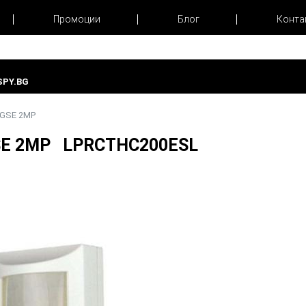
Промоции
Блог
Конта
PY.BG
NGSE 2MP
GSE 2MP LPRCTHC200ESL