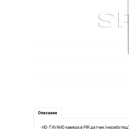
Камера в PIR датчик LONGSE 
Описание
- HD-TVI/AHD камера в PIR датчик (неработещ)