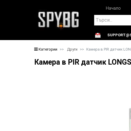
Начало
Search
SUPPORT@S
Search
Категории
Други
Камера в PIR датчик LO
Камера в PIR датчик LON