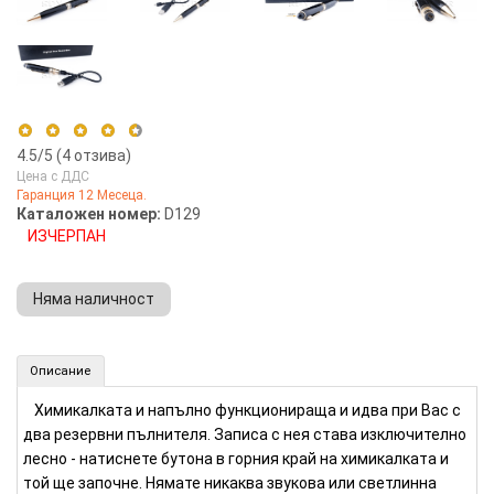
4.5
/5 (
4
отзива)
Цена с ДДС
Гаранция 12 Месеца.
5 stars
50%
Каталожен номер:
D129
ИЗЧЕРПАН
4 stars
50%
3 stars
0%
Няма наличност
2 stars
0%
1 star
0%
Аудиорекордер в химикалка - 22 часа (Номер: D129)
Описание
КУПИ
Химикалката и напълно функционираща и идва при Вас с
два резервни пълнителя. Записа с нея става изключително
лесно - натиснете бутона в горния край на химикалката и
той ще започне. Нямате никаква звукова или светлинна