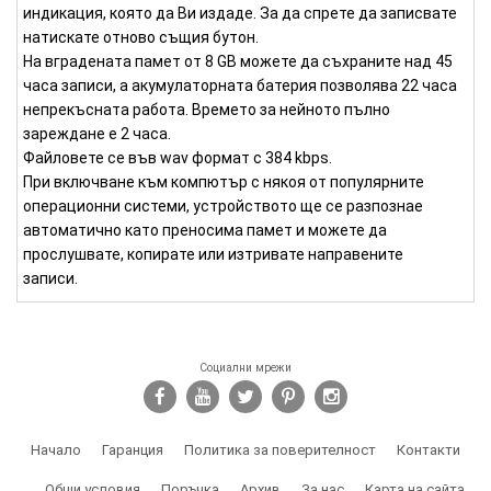
индикация, която да Ви издаде. За да спрете да записвате
натискате отново същия бутон.
На вградената памет от 8 GB можете да съхраните над 45
часа записи, а акумулаторната батерия позволява 22 часа
непрекъсната работа. Времето за нейното пълно
зареждане е 2 часа.
Файловете се във wav формат с 384 kbps.
При включване към компютър с някоя от популярните
операционни системи, устройството ще се разпознае
автоматично като преносима памет и можете да
прослушвате, копирате или изтривате направените
записи.
Социални мрежи
Начало
Гаранция
Политика за поверителност
Контакти
Общи условия
Поръчка
Архив
За нас
Карта на сайта