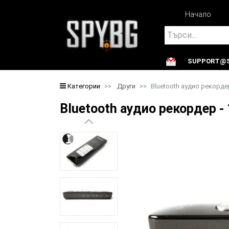
Начало
Search
SUPPORT@S
Search
Категории
Други
Bluetooth аудио рекордер
Bluetooth аудио рекордер -