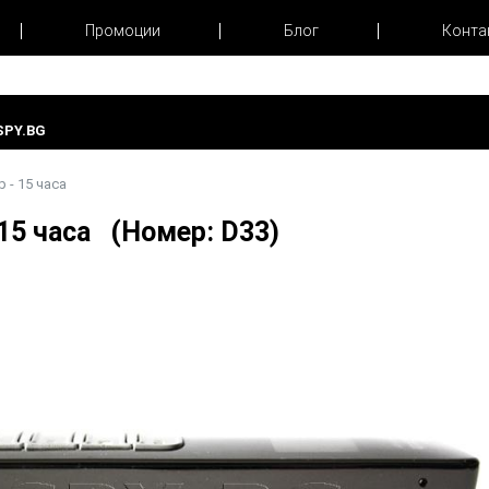
Промоции
Блог
Конта
PY.BG
 - 15 часа
 15 часа (Номер: D33)