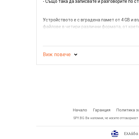
- Също така да записвате и разговорите по 
Устройството е с вградена памет от 4 GB и 
файлове в четири различни формата, от коет
Рекордера има вграден говорител, за да мож
Презареждаемата литиево-полимерна батерия
Записите са в MP3 формат.
Размери: 93х31х14 мм.
Виж повече
Начало
Гаранция
Политика з
SPY.BG Ви напомня, че носите отговорност
Ελλάδα