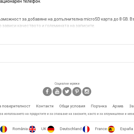
стационарен телефон.
възможност за добавяне на допълнителна microSD карта до 8 GB. 
о зависи качеството и големината на записите.
ете веднага да прослушате направените записи.
 дава възможност за около 15 часа непрекъснат запис.
Bluetooth аудио рекордер - 15 часа
Социални мрежи
а поверителност
Контакти
Общи условия
Поръчка
Архив
За
 за използването на продуктите и за спазване на законите, както и за злоумишлени и неза
România
UK
Deutschland
France
España