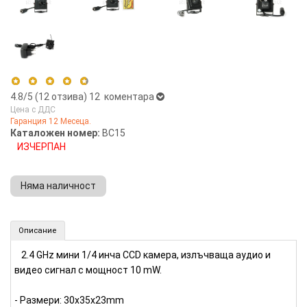
4.8
/5 (
12
отзива)
12 коментара
Цена с ДДС
Гаранция 12 Месеца.
5 stars
75%
Каталожен номер:
BC15
ИЗЧЕРПАН
4 stars
25%
3 stars
0%
Няма наличност
2 stars
0%
1 star
0%
Безжична камера 2.4 GHz, 1/4 инча CCD (Номер: BC15)
Описание
КУПИ
2.4 GHz мини 1/4 инча CCD камера, излъчваща аудио и
видео сигнал с мощност 10 mW.
- Размери: 30x35x23mm