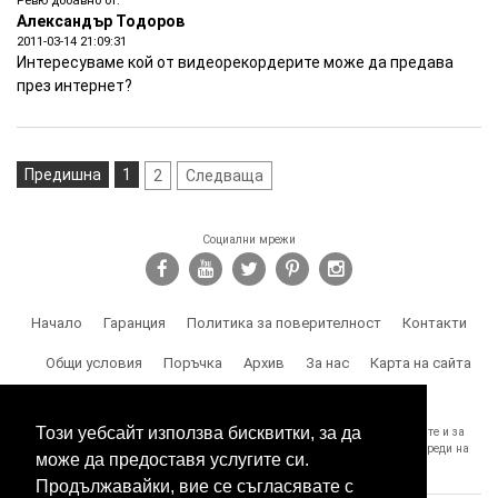
Ревю добавно от:
Александър Тодоров
2011-03-14 21:09:31
Интересуваме кой от видеорекордерите може да предава
през интернет?
Предишна
1
2
Следваща
Социални мрежи
Начало
Гаранция
Политика за поверителност
Контакти
Общи условия
Поръчка
Архив
За нас
Карта на сайта
Доставка
Този уебсайт използва бисквитки, за да
SPY.BG Ви напомня, че носите отговорност за използването на продуктите и за
спазване на законите, както и за злоумишлени и незаконни действия, вреди на
може да предоставя услугите си.
трети лица и др.
Продължавайки, вие се съгласявате с