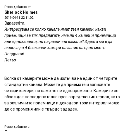
Ревю добавно от:
Sherlock Holmes
2011-04-11 22:11:02
Здравейте,
Интересувам се колко канала имат тези камери, какви
приемници за тях предлагате, има ли 4 канални приемници
или едноканални, но на различни камали? Идеята ми е да
включа до 4 безжични камери на запис на едно място.
Поздрави!
Петър
Всяка от камерите може да излъчва на един от четирите
стандартни канала. Можете да приемате и записвате
четири камери, но само че не едновременно. Камерите се
обхождат последователно през определен интервал, като
за различните приемници и декодери този интервал може
да се променя или е твърдо зададен.
Ревю добавно от: