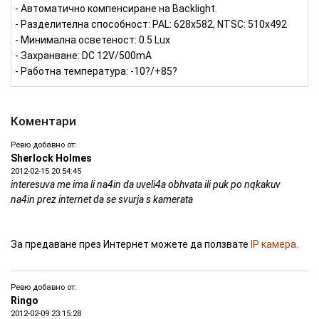
- Автоматично компенсиране на Backlight.
- Разделителна способност: PAL: 628х582, NTSC: 510х492
- Минимална осветеност: 0.5 Lux
- Захранване: DC 12V/500mA
- Работна температура: -10?/+85?
Коментари
Ревю добавно от:
Sherlock Holmes
2012-02-15 20:54:45
interesuva me ima li na4in da uveli4a obhvata ili puk po nqkakuv
na4in prez internet da se svurja s kamerata
За предаване през Интернет можете да ползвате
IP камера.
Ревю добавно от:
Ringo
2012-02-09 23:15:28