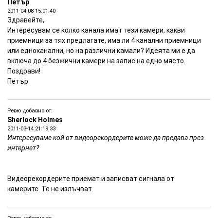
Петър
2011-04-08 15:01:40
Здравейте,
Интересувам се колко канала имат тези камери, какви
приемници за тях предлагате, има ли 4 канални приемници
или едноканални, но на различни камали? Идеята ми е да
включа до 4 безжични камери на запис на едно място.
Поздрави!
Петър
Ревю добавно от:
Sherlock Holmes
2011-03-14 21:19:33
Интересуваме кой от видеорекордерите може да предава през
интернет?
Видеорекордерите приемат и записват сигнала от
камерите. Те не излъчват.