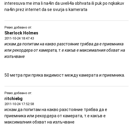
interesuva me ima li na4in da uveli4a obhvata ili puk po nqkakuv
na4in prez internet da se svurja s kamerata
Ревю добавно от:
Sherlock Holmes
2011-10-24 18:47:43
искам да попитам на какво разстояние трябва да е приемника
или рекордера от камерата, т.е какъв е максималния обхват на
излъчване
50 метра при пряка видимост между камерата и приемника.
Ревю добавно от:
ritchiebg
2011-10-24 17:52:58
искам да попитам на какво разстояние трябва да е
приемника или рекордера от камерата, т.е какъв е
максималния обхват на излъчване