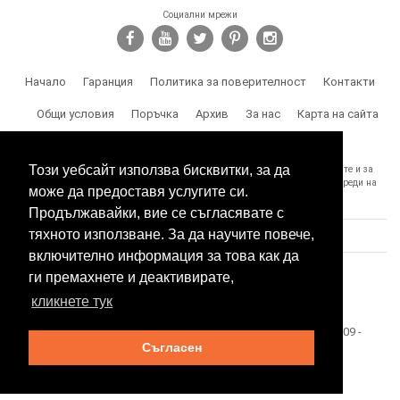
Социални мрежи
Начало
Гаранция
Политика за поверителност
Контакти
Общи условия
Поръчка
Архив
За нас
Карта на сайта
Доставка
Този уебсайт използва бисквитки, за да
SPY.BG Ви напомня, че носите отговорност за използването на продуктите и за
спазване на законите, както и за злоумишлени и незаконни действия, вреди на
може да предоставя услугите си.
трети лица и др.
Продължавайки, вие се съгласявате с
тяхното използване. За да научите повече,
включително информация за това как да
ги премахнете и деактивирате,
кликнете тук
Този сайт е собственост на БЕСТТЕХ ООД Copyright 2009 -
Съгласен
2026 Spy.bg
SEO оптимизация и поддръжка от
Eurocoders