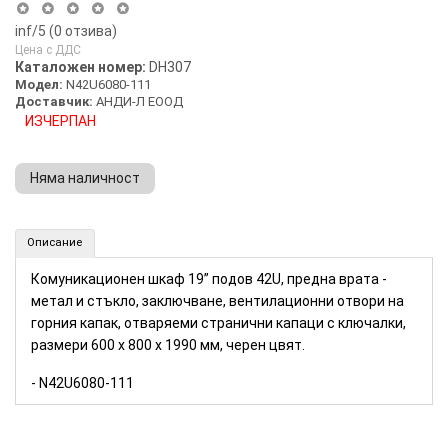
inf
/5 (
0
отзива)
Цена с ДДС
Каталожен номер:
DH307
Модел:
N42U6080-111
Доставчик:
АНДИ-Л ЕООД
ИЗЧЕРПАН
Няма наличност
Комуникационен шкаф 19” подов 42U RACKSIS (Номер: DH307)
Описание
Комуникационен шкаф
19”
подов
42
U,
предна врата
-
метал и стъкло
,
заключване, вентилационни отвори на
горния капак, отваряеми странични капаци с ключалки,
размери 600 х
800
х
1990
мм, черен цвят.
- N42U6080-111