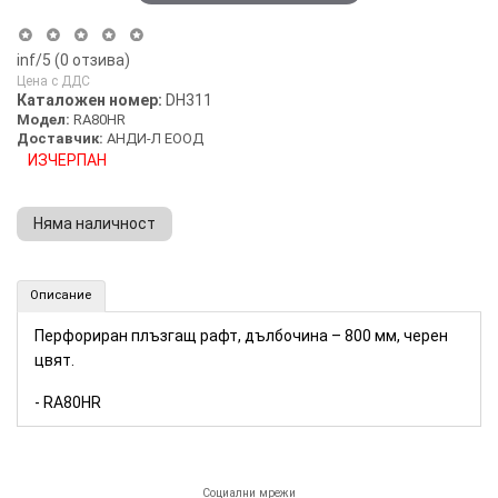
inf
/5 (
0
отзива)
Цена с ДДС
Каталожен номер:
DH311
Модел:
RA80HR
Доставчик:
АНДИ-Л ЕООД
ИЗЧЕРПАН
Няма наличност
Перфориран плъзгащ рафт, дълбочина – 800 мм RACKSIS (Номер: DH311)
Описание
Перфориран плъзгащ рафт, дълбочина – 800 мм, черен
цвят.
- RA80HR
Социални мрежи