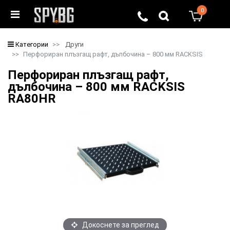
0
0
Категории
Други
Перфориран плъзгащ рафт, дълбочина – 800 мм RACKSIS
Перфориран плъзгащ рафт,
дълбочина – 800 мм RACKSIS
RA80HR
Докоснете за преглед