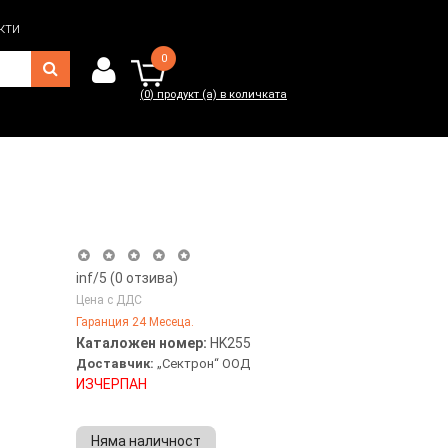
кти
0
(
0
) продукт (а) в количката
0
(
0
) продукт (а) в количката
inf
/5 (
0
отзива)
Цена с ДДС
Гаранция 24 Месеца.
Каталожен номер:
HK255
Доставчик:
„Сектрон“ ООД
ИЗЧЕРПАН
Няма наличност