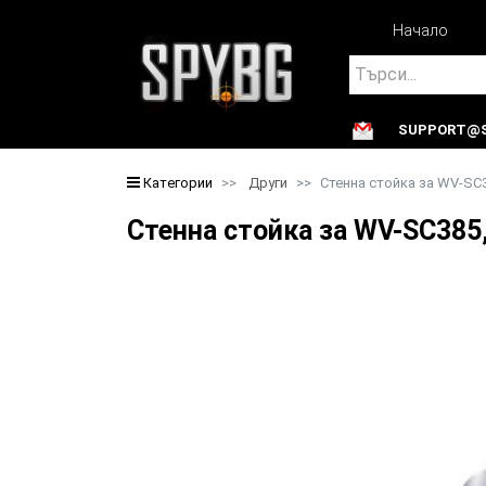
Начало
Search
SUPPORT@S
Search
Категории
Други
Стенна стойка за WV-SC3
Стенна стойка за WV-SC385