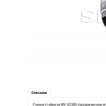
Стенна стойка за WV-SC385, 
Описание
Стенна стойка за WV-SC385 (прозрачен или оп