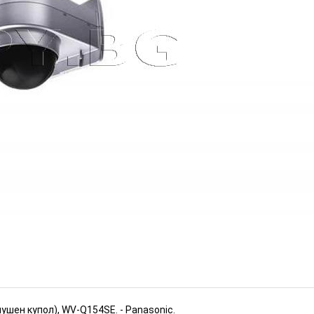
Panasonic (Номер: HK255)
ИЗЧЕРПАН
ушен купол), WV-Q154SE. - Panasonic.