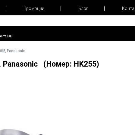
Промоции
Блог
Конта
PY.BG
85, Panasonic
, Panasonic (Номер: HK255)