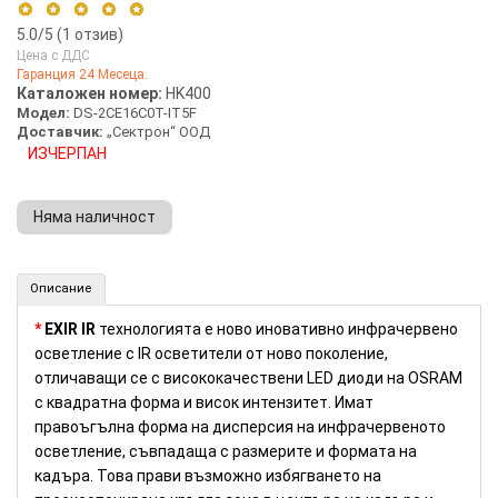
5.0
/5 (
1
отзив)
Цена с ДДС
Гаранция 24 Месеца.
5 stars
100%
Каталожен номер:
HK400
Модел:
DS-2CE16C0T-IT5F
4 stars
0%
Доставчик:
„Сектрон“ ООД
3 stars
0%
ИЗЧЕРПАН
2 stars
0%
1 star
0%
Няма наличност
1MP Камера 4в1 с EXIR технология HIKVISION (Номер: HK400)
Описание
*
EXIR IR
технологията е ново иновативно инфрачервено
осветление с IR осветители от ново поколение,
отличаващи се с висококачествени LED диоди на OSRAM
с квадратна форма и висок интензитет. Имат
правоъгълна форма на дисперсия на инфрачервеното
осветление, съвпадаща с размерите и формата на
кадъра. Това прави възможно избягването на