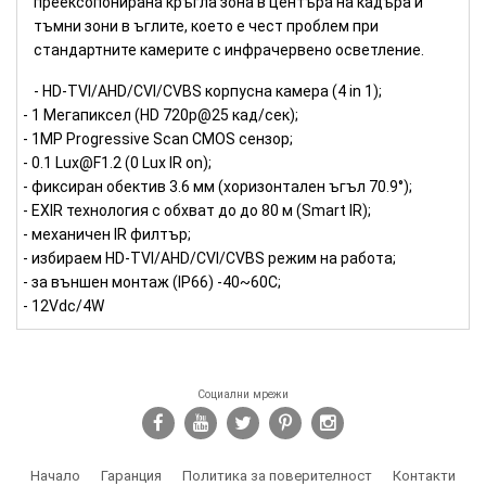
преексопонирана кръгла зона в центъра на кадъра и
тъмни зони в ъглите, което е чест проблем при
стандартните камерите с инфрачервено осветление.
- HD-TVI/AHD/CVI/CVBS корпусна камера (4 in 1);
- 1 Мегапиксел (HD 720p@25 кад/сек);
- 1MP Progressive Scan CMOS сензор;
- 0.1 Lux@F1.2 (0 Lux IR on);
- фиксиран обектив 3.6 мм (хоризонтален ъгъл 70.9°);
- EXIR технология с обхват до до 80 м (Smart IR);
- механичен IR филтър;
- избираем HD-TVI/AHD/CVI/CVBS режим на работа;
- за външен монтаж (IP66) -40~60C;
- 12Vdc/4W
Социални мрежи
Начало
Гаранция
Политика за поверителност
Контакти