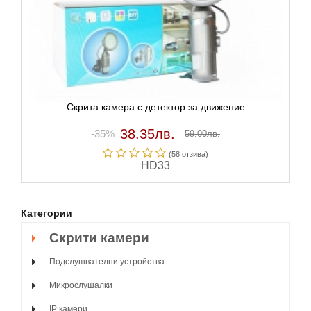
Скрита камера с детектор за движение
38.35лв.
-35%
59.00лв.
(58 отзивa)
HD33
Категории
Скрити камери
Подслушвателни устройства
Микрослушалки
IP камери