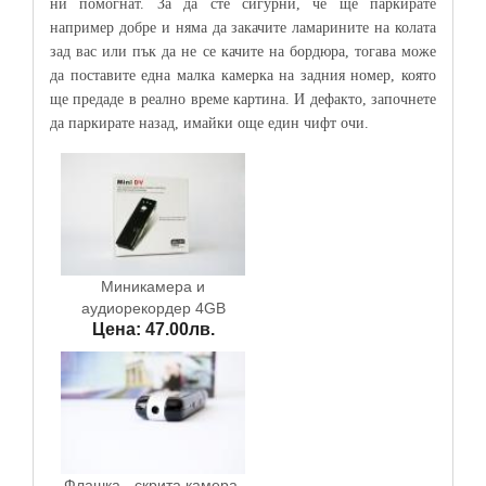
ни помогнат. За да сте сигурни, че ще паркирате
например добре и няма да закачите ламарините на колата
зад вас или пък да не се качите на бордюра, тогава може
да поставите една малка камерка на задния номер, която
ще предаде в реално време картина. И дефакто, започнете
да паркирате назад, имайки още един чифт очи.
Миникамера и
аудиорекордер 4GB
Цена: 47.00лв.
Флашка - скрита камера,