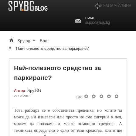
КЪМ МАГАЗИНА
EMAIL
support@spy.bg
»
Spy.bg
Блог
»
Най-полезното средство за паркиране?
Най-полезното средство за
паркиране?
Автор:
Spy.BG
21.08.2013
0
/
5
Това разбира се е собствената преценка, но когато тя
може да ни изневери или просто не сме сигурни в нея,
можем да ползваме и малко помощни средства. А
техниката определено е едно от тези средства, които ще