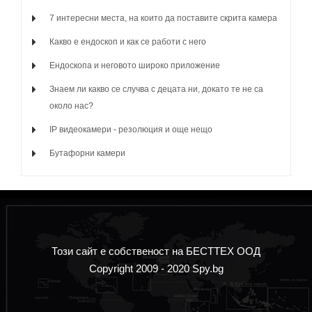
7 интересни места, на които да поставите скрита камера
Какво е ендоскоп и как се работи с него
Ендоскопа и неговото широко приложение
Знаем ли какво се случва с децата ни, докато те не са
около нас?
IP видеокамери - резолюция и още нещо
Бутафорни камери
Този сайт е собственост на БЕСТТЕХ ООД
Copyright 2009 - 2020 Spy.bg