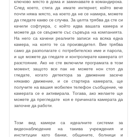
ключово място в дома и заминавате в командирока.
След което, стига да имате интернет, който вече
почти няма място, на което да не се намира, можете
да гледате какво се случва. За целта трябва да сте си
качили софтуера, с който идва вашата камера и
можете да се свържете със сървъра на компанията.
На него са качени реалните записи на всяка една
камера, на която те са производител. Вие трябва
само да разполагате с потребителско име и парола,
и ще можете да гледате и контролирате камерата от
разстояние. Ако не сте включили програмата в този
момент, защото все пак не можете нон стоп да
гледате, когато детектора за движение засече
някакво движение, и се стартира камерата, ще
получите на вашия мобилен телефон съобщение, че
камерата се е активирала. Тогава, ако желаете ще
можете да прегледате коя е причината камерата да
започне да работи.
Този вид камери са идеалните системи за
видеонаблюдение на такива учреждения и
институции като банки, общините, болници и