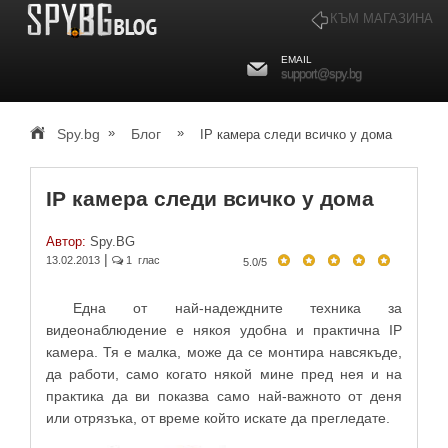
КЪМ МАГАЗИНА
EMAIL
support@spy.bg
»
»
Spy.bg
Блог
IP камера следи всичко у дома
IP камера следи всичко у дома
Автор:
Spy.BG
|
13.02.2013
1 глас
5.0
/
5
Една от най-надеждните техника за
видеонаблюдение е някоя удобна и практична IP
камера. Тя е малка, може да се монтира навсякъде,
да работи, само когато някой мине пред нея и на
практика да ви показва само най-важното от деня
или отрязъка, от време който искате да прегледате.