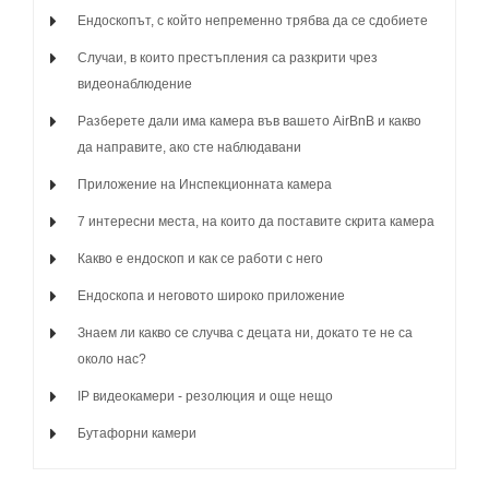
Ендоскопът, с който непременно трябва да се сдобиете
Случаи, в които престъпления са разкрити чрез
видеонаблюдение
Разберете дали има камера във вашето AirBnB и какво
да направите, ако сте наблюдавани
Приложение на Инспекционната камера
7 интересни места, на които да поставите скрита камера
Какво е ендоскоп и как се работи с него
Ендоскопа и неговото широко приложение
Знаем ли какво се случва с децата ни, докато те не са
около нас?
IP видеокамери - резолюция и още нещо
Бутафорни камери