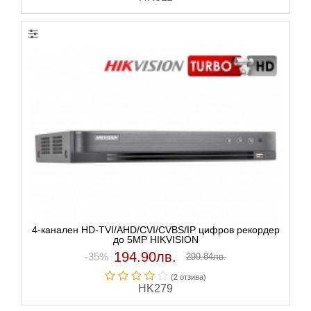
4-канален HD-TVI/AHD/CVI/CVBS/IP цифров рекордер
до 5MP HIKVISION
194.90лв.
-35%
299.84лв.
(2 отзивa)
HK279