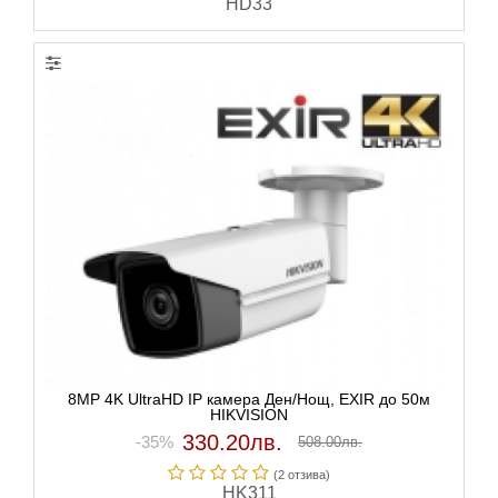
HD33
8MP 4K UltraHD IP камера Ден/Нощ, EXIR до 50м
HIKVISION
330.20лв.
-35%
508.00лв.
(2 отзивa)
HK311