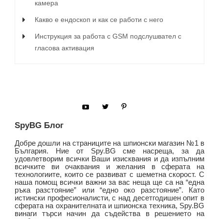
камера
Какво е ендоскоп и как се работи с него
Инструкция за работа с GSM подслушвател с
гласова активация
SpyBG Блог
Добре дошли на страниците на шпионски магазин №1 в
България. Ние от Spy.BG сме насреща, за да
удовлетворим всички Ваши изисквания и да изпълним
всичките ви очаквания и желания в сферата на
технологиите, които се развиват с шеметна скорост. С
наша помощ всички важни за вас неща ще са на “една
ръка разстояние” или “едно око разстояние”. Като
истински професионалисти, с над десетгодишен опит в
сферата на охранителната и шпионска техника, Spy.BG
винаги търси начин да съдейства в решението на