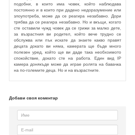
подобни, в които има човек, който наблюдава
постоянно и в които при дадено недоразумение или
злоупотреба, може да се реагира незабавно. Дори
трябва да се реагира незабавно. Но и вкъщи, когато
сте оставили чужд човек да се грижи за малко дете,
за възрастния ви родител, който вече трудно се
обслужва или пък искате да знаете какво правят
децата докато ви няма, камерата ще бъде много
полезен уред, който ще ви даде така необхоимото
спокойствие, докато сте на работа. Един вид IP
камера донякъде може да играе ролята на бавачка
на по-големите деца. Но и на възрастните.
Добави своя коментар