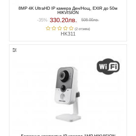
8MP 4K UltraHD IP камера Ден/Нощ, EXIR до 50м
HIKVISION
330.20лв.
-35%
508.00лв.
(2 отзивa)
HK311
Безжична компактна IP камера 1MP HIKVISION