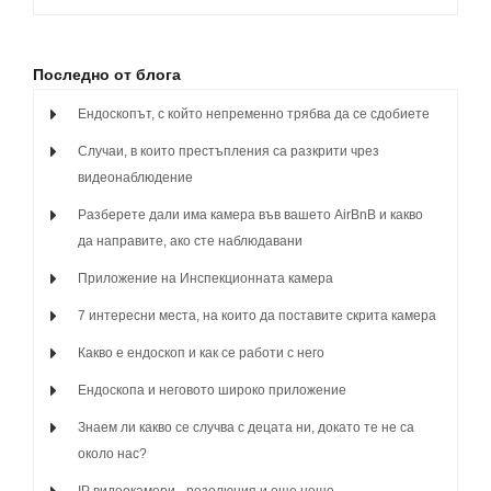
Последно от блога
Ендоскопът, с който непременно трябва да се сдобиете
Случаи, в които престъпления са разкрити чрез
видеонаблюдение
Разберете дали има камера във вашето AirBnB и какво
да направите, ако сте наблюдавани
Приложение на Инспекционната камера
7 интересни места, на които да поставите скрита камера
Какво е ендоскоп и как се работи с него
Ендоскопа и неговото широко приложение
Знаем ли какво се случва с децата ни, докато те не са
около нас?
IP видеокамери - резолюция и още нещо