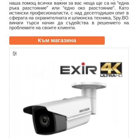
наша помощ всички важни за вас неща ще са на “една
ръка разстояние” или “едно око разстояние”. Като
истински професионалисти, с над десетгодишен опит в
сферата на охранителната и шпионска техника, Spy.BG
винаги търси начин да съдейства в решението на
проблемите на своите клиенти.
Към магазина