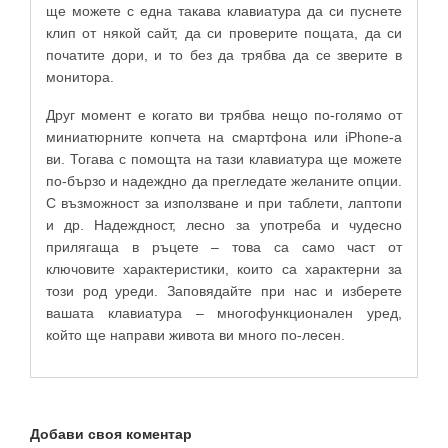
ще можете с една такава клавиатура да си пуснете
клип от някой сайт, да си проверите пощата, да си
початите дори, и то без да трябва да се зверите в
монитора.
Друг момент е когато ви трябва нещо по-голямо от
миниатюрните копчета на смартфона или
iPhon
е-а
ви. Тогава с помощта на тази клавиатура ще можете
по-бързо и надеждно да прегледате желаните опции.
С възможност за използване и при таблети, лаптопи
и др. Надеждност, лесно за употреба и чудесно
прилягаща в ръцете – това са само част от
ключовите характеристики, които са характерни за
този род уреди. Заповядайте при нас и изберете
вашата клавиатура – многофункционален уред,
който ще направи живота ви много по-лесен.
Добави своя коментар