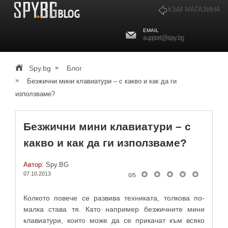
КЪМ МАГАЗИНА
EMAIL
support@spy.bg
»
Spy.bg
Блог
»
Безжични мини клавиатури – с какво и как да ги
използваме?
Безжични мини клавиатури – с
какво и как да ги използваме?
Автор:
Spy.BG
07.10.2013
0
/
5
Колкото повече се развива техниката, толкова по-
малка става тя. Като например безжичните мини
клавиатури, които може да се прикачат към всяко