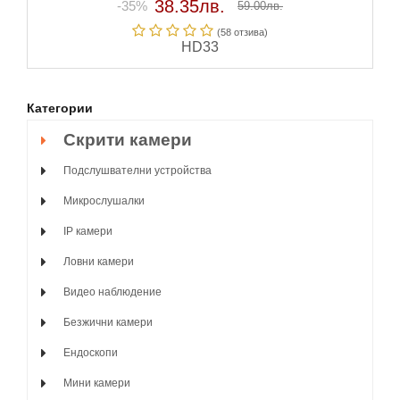
38.35лв.
-35%
59.00лв.
(58 отзивa)
HD33
Категории
Скрити камери
Подслушвателни устройства
Микрослушалки
IP камери
Ловни камери
Видео наблюдение
Безжични камери
Ендоскопи
Мини камери