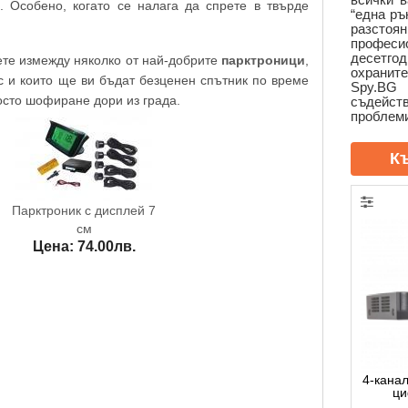
. Особено, когато се налага да спрете в твърде
“една ръ
разсто
профе
десетго
ете измежду няколко от най-добрите
парктроници
,
охранит
с и които ще ви бъдат безценен спътник по време
Spy.BG
осто шофиране дори из града.
съдей
проблеми
К
Парктроник с дисплей 7
см
Цена: 74.00лв.
4-кана
ци