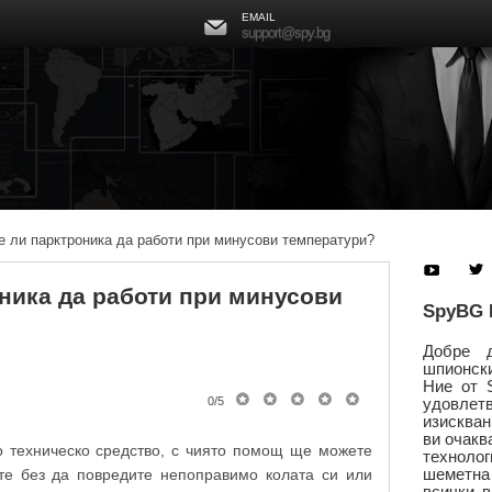
EMAIL
support@spy.bg
 ли парктроника да работи при минусови температури?
ника да работи при минусови
SpyBG 
Добре 
шпионск
Ние от 
0
/
5
удовл
изисква
ви очакв
о техническо средство, с чиято помощ ще можете
техноло
шеметн
те без да повредите непоправимо колата си или
всички 