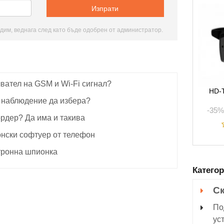
дим, веднага след като бъде одобрен от администратор.
лвател на GSM и Wi-Fi сигнал?
HD-
 наблюдение да избера?
-35%
рдер? Да има и такива
нски софтуер от телефон
ктронна шпионка
Катего
С
По
ус