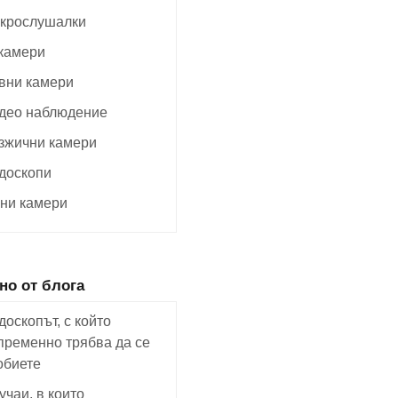
крослушалки
 камери
вни камери
део наблюдение
зжични камери
доскопи
ни камери
но от блога
доскопът, с който
пременно трябва да се
обиете
учаи, в които