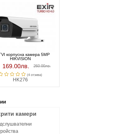
TVI корпусна камера 5MP
HIKVISION
169.00лв.
260.00лв.
(4 отзивa)
HK276
рии
крити камери
дслушвателни
тройства