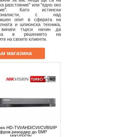
ка разстояние” или “едно око
яние”. Като истински
сионалисти, с над
дишен опит в сферата на
елната и шпионска техника,
 винаги търси начин да
ства в решението на
те на своите клиенти.
ъм магазина
лен HD-TVI/AHD/CVI/CVBS/IP
фров рекордер до 5MP
HIKVISION