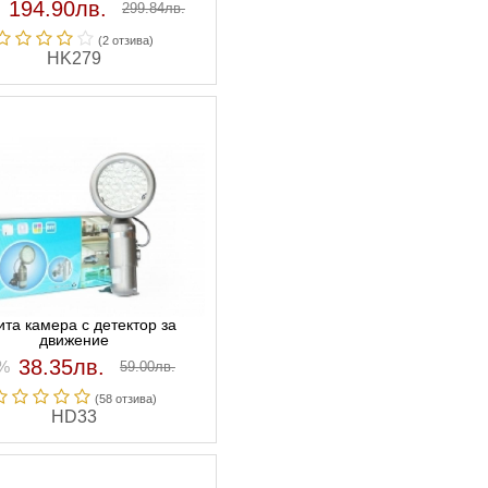
194.90лв.
299.84лв.
(2 отзивa)
HK279
ита камера с детектор за
движение
38.35лв.
5%
59.00лв.
(58 отзивa)
HD33