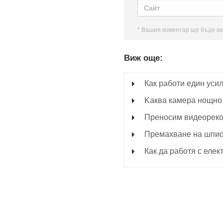
* Вашия коментар ще бъде ви
Виж още:
Как работи един уси
Kаква камера нощно
Преносим видеореко
Премахване на шпио
Как да работя с еле