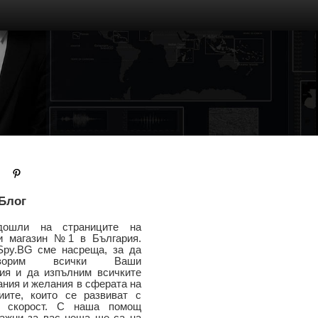
Блог
дошли на страниците на
и магазин №1 в България.
Spy.BG сме насреща, за да
етворим всички Ваши
ния и да изпълним всичките
ания и желания в сферата на
гиите, които се развиват с
а скорост. С наша помощ
важни за вас неща ще са на