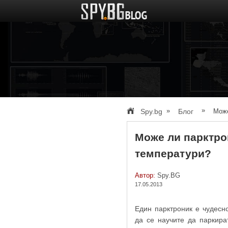
»
»
Spy.bg
Блог
Може
Може ли парктро
температури?
Автор:
Spy.BG
17.05.2013
Един парктроник е чудесн
да се научите да паркира