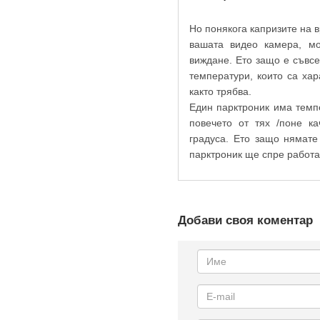
Но понякога капризите на 
вашата видео камера, мо
виждане. Ето защо е съвс
температури, които са ха
както трябва.
Един парктроник има темп
повечето от тях /поне ка
градуса. Ето защо нямате
парктроник ще спре работа 
Добави своя коментар