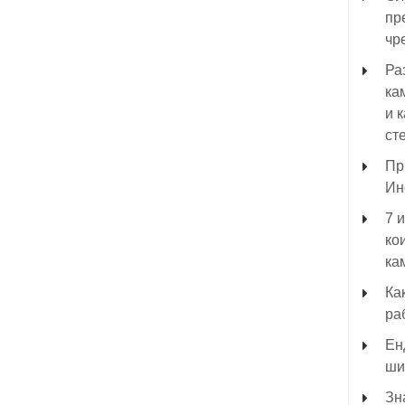
пр
чр
Ра
ка
и 
ст
Пр
Ин
7 
ко
ка
Ка
ра
Ен
ши
Зн