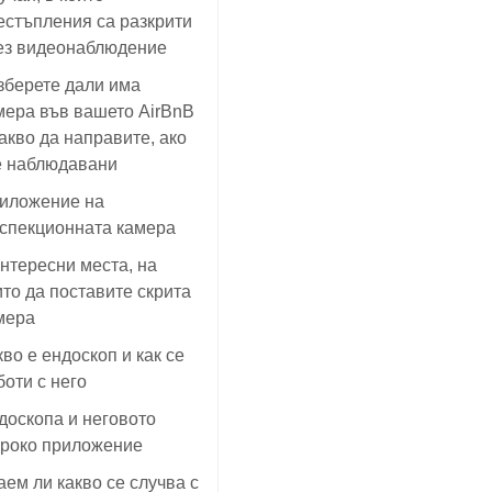
естъпления са разкрити
ез видеонаблюдение
зберете дали има
мера във вашето AirBnB
какво да направите, ако
е наблюдавани
иложение на
спекционната камера
интересни места, на
ито да поставите скрита
мера
кво е ендоскоп и как се
боти с него
доскопа и неговото
роко приложение
аем ли какво се случва с