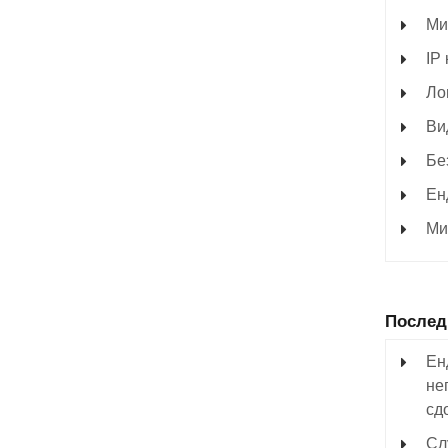
Ми
IP
Ло
Ви
Бе
Ен
Ми
Послед
Ен
не
сд
Сл