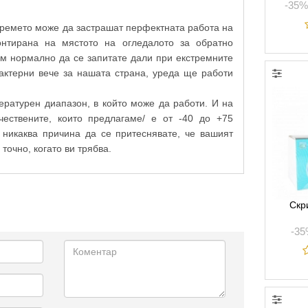
-35%
времето може да застрашат перфектната работа на
нтирана на мястото на огледалото за обратно
ем нормално да се запитате дали при екстремните
рактерни вече за нашата страна, уреда ще работи
ературен диапазон, в който може да работи. И на
чествените, които предлагаме/ е от -40 до +75
 никаква причина да се притеснявате, че вашият
точно, когато ви трябва.
Скр
-3