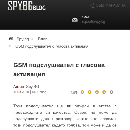
КЪМ МАГАЗИНА
EMAIL
support@spy.bg
»
Spy.bg
Блог
»
GSM подслушвател с гласова активация
GSM подслушвател с гласова
активация
Автор:
Spy.BG
|
11.03.2010
1 глас
4.0
/
5
Този подслушвател ще ви хвърли в екстаз с
превъзходните си качества. Освен, че може да
подслушвате даден разговор, когато сте сложили
този подслушвател където трябва, той може и да се