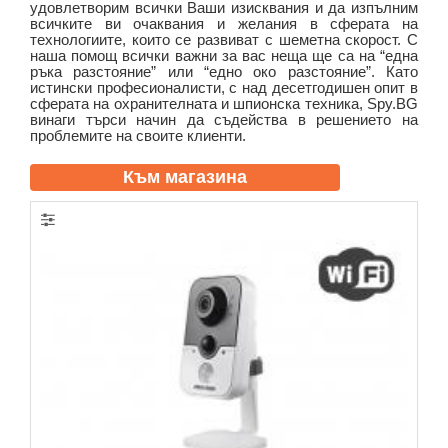
удовлетворим всички Ваши изисквания и да изпълним
всичките ви очаквания и желания в сферата на
технологиите, които се развиват с шеметна скорост. С
наша помощ всички важни за вас неща ще са на “една
ръка разстояние” или “едно око разстояние”. Като
истински професионалисти, с над десетгодишен опит в
сферата на охранителната и шпионска техника, Spy.BG
винаги търси начин да съдейства в решението на
проблемите на своите клиенти.
Към магазина