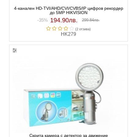
4-канален HD-TVI/AHD/CVI/CVBS/IP цифров рекордер
до 5MP HIKVISION
194.90лв.
-35%
299.84лв.
(2 отзивa)
HK279
Скрита камера с детектор за движение