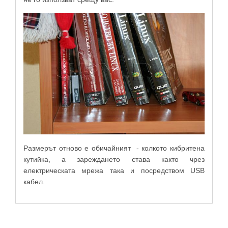
Размерът отново е обичайният - колкото кибритена
кутийка, а зареждането става както чрез
електрическата мрежа така и посредством USB
кабел.