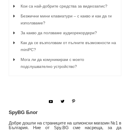
Кои са най-добрите средства за видеозапис?
Безжични мини клавиатури – с какво и как да ги
използваме?
За какво да ползваме аудиорекордери?
Как да се възползвам от пълните възможности на
miniPC?
Мога ли да комуникирам с моето
подслушвателно устройство?
SpyBG Блог
Добре дошли на страниците на шпионски магазин №1 в
България. Ние от Spy.BG сме насреща, за да