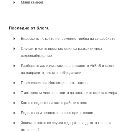
Мини камери
Последно от блога
Ендоскопът, с който непременно трябва да се сдобиете
Случаи, в които престъпления са разкрити чрез
видеонаблюдение
Разберете дали има камера във вашето AirBnB и какво
да направите, ако сте наблюдавани
Приложение на Инспекционната камера
7 интересни места, на които да поставите скрита камера
Какво е ендоскоп и как се работи с него
Ендоскопа и неговото широко приложение
Знаем ли какво се случва с децата ни, докато те не са
около нас?