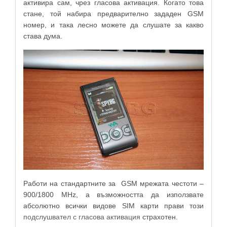
активира сам, чрез гласова активация. Когато това
стане, той набира предварително зададен GSM
номер, и така лесно можете да слушате за какво
става дума.
Работи на стандартните за GSM мрежата честоти –
900/1800 MHz, а възможността да използвате
абсолютно всички видове SIM карти прави този
подслушвател с гласова активация
страхотен.