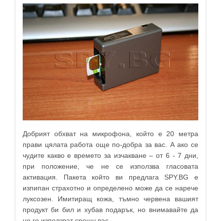
Добрият обхват на микрофона, който е 20 метра
прави цялата работа още по-добра за вас. А ако се
чудите какво е времето за изчакване – от 6 - 7 дни,
при положение, че не се използва гласовата
активация. Пакета който ви предлага SPY.BG е
изпипан страхотно и определено може да се нарече
луксозен. Имитиращ кожа, тъмно червена вашият
продукт би бил и хубав подарък, но внимавайте да
не го използват срещу вас.