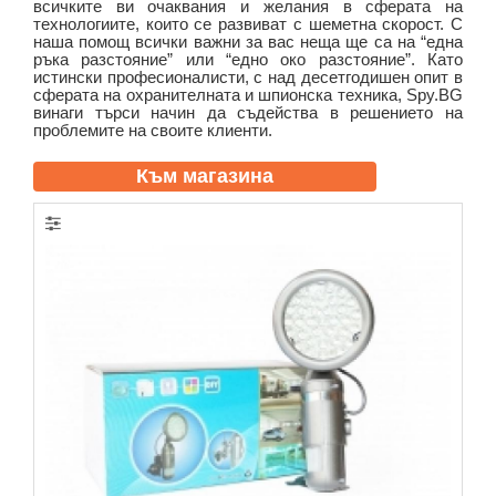
всичките ви очаквания и желания в сферата на
технологиите, които се развиват с шеметна скорост. С
наша помощ всички важни за вас неща ще са на “една
ръка разстояние” или “едно око разстояние”. Като
истински професионалисти, с над десетгодишен опит в
сферата на охранителната и шпионска техника, Spy.BG
винаги търси начин да съдейства в решението на
проблемите на своите клиенти.
Към магазина