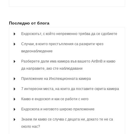
Последно от блога
Ендоскопът, с който непременно трябва да се сдобиете
Случаи, в които престъпления са разкрити чрез
видеонаблюдение
Разберете дали има камера във вашето AirBnB и какво
да направите, ако сте наблюдавани
Приложение на Инспекционната камера
7 интересни места, на които да поставите скрита камера
Какво е ендоскоп и как се работи с него
Ендоскопа и неговото широко приложение
Знаем ли какво се случва с децата ни, докато те не са
около нас?