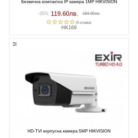
Безжична компактна IP камера 1MP HIKVISION
119.60лв.
-35%
184.00лв.
(5 отзивa)
HK169
HD-TVI корпусна камера 5MP HIKVISION