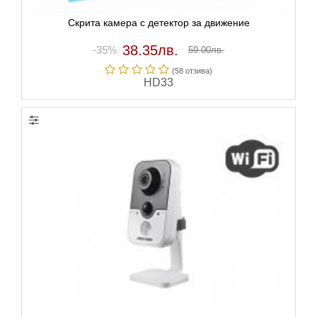
Скрита камера с детектор за движение
38.35лв.
-35%
59.00лв.
(58 отзивa)
HD33