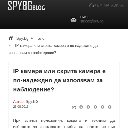
КЪМ МАГАЗИНА
EMAIL
support@spy.bg
»
Spy.bg
Блог
»
IP камера или скрита камера е по-надеждно да
използвам за наблюдение?
IP камера или скрита камера е
по-надеждно да използвам за
наблюдение?
Автор:
Spy.BG
23.08.2013
0
/
5
При всички положения, каквато и техника да
изберете да използвате, трябва да знаете, че със