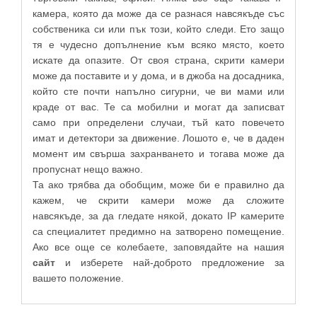
камера, която да може да се разнася навсякъде със
собственика си или пък този, който следи. Ето защо
тя е чудесно допълнение към всяко място, което
искате да опазите. От своя страна, скрити камери
може да поставите и у дома, и в джоба на досадника,
който сте почти напълно сигурни, че ви мами или
краде от вас. Те са мобилни и могат да записват
само при определени случаи, тъй като повечето
имат и детектори за движение. Лошото е, че в даден
момент им свърша захранването и тогава може да
пропуснат нещо важно.
Та ако трябва да обобщим, може би е правилно да
кажем, че скрити камери може да сложите
навсякъде, за да гледате някой, докато IP камерите
са специалитет предимно на затворено помещение.
Ако все още се колебаете, заповядайте на нашия
сайт
и изберете най-доброто предложение за
вашето положение.