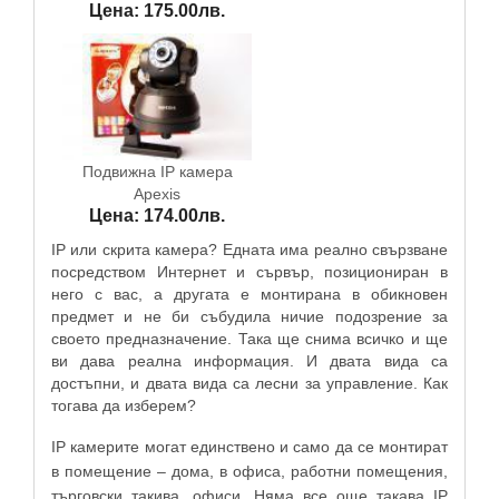
Цена: 175.00лв.
Подвижна IP камера
Apexis
Цена: 174.00лв.
IP или скрита камера? Едната има реално свързване
посредством Интернет и сървър, позициониран в
него с вас, а другата е монтирана в обикновен
предмет и не би събудила ничие подозрение за
своето предназначение. Така ще снима всичко и ще
ви дава реална информация. И двата вида са
достъпни, и двата вида са лесни за управление. Как
тогава да изберем?
IP камерите могат единствено и само да се монтират
в помещение – дома, в офиса, работни помещения,
търговски такива, офиси. Няма все още такава IP